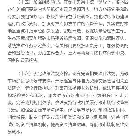
（十五）加强组织领导。在党中央集中统一领导下，各地区
各有关部门要结合实际抓好本意见贯彻落实。地方各级党委和政
府要加强组织领导，积极推进绿色低碳转型，强化对碳市场建设
运行的政策支持，加强对重点排放单位的监督管理，扎实做好本
地区重点排放单位配额发放、配额清缴、数据质量管理等工作。
生态环境部要加强碳市场建设统筹协调、组织实施和跟踪评估，
系统推进任务落地落实。有关部门要根据职责分工，加强协调配
合和监管指导，形成工作合力。重大事项及时按程序向党中央、
国务院请示报告。
（十六）强化政策法规支撑。研究完善相关法律法规，为碳
市场建设提供法律支撑。开展温室气体自愿减排交易管理相关立
法研究。健全行政执法与刑事司法衔接长效机制，依法开展相关
领域检察公益诉讼，加大对碳市场违法犯罪行为的联合打击力
度。完善裁判规则体系，依法支持行政机关履行碳市场行政监管
职责。加强全国碳市场与绿电、绿证等市场化机制的政策协同、
制度衔接。制定全国碳市场注册登记和交易收费规则。完善全国
碳市场资金清算机制，提高资金清算效率。降低碳市场制度性交
易成本。