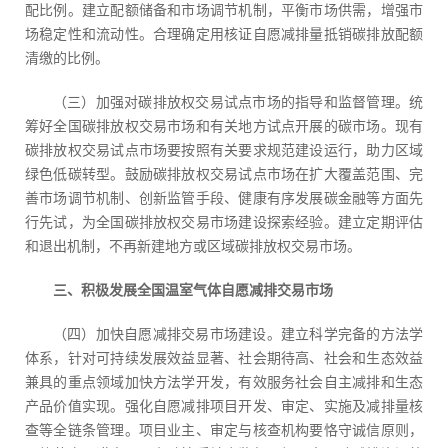
配比例。建立配额储备和市场调节机制，平衡市场供需，增强市
场稳定性和流动性。合理确定用核证自愿减排量抵销碳排放配额
清缴的比例。
（三）加强对碳排放权交易试点市场的指导和监督管理。统
筹好全国碳排放权交易市场和有关地方试点开展的碳市场。现有
碳排放权交易试点市场要按照有关要求规范建设运行，助力区域
绿色低碳转型。鼓励碳排放权交易试点市场在扩大覆盖范围、完
善市场调节机制、创新监管手段、健康有序发展碳金融等方面先
行先试，为全国碳排放权交易市场建设探索经验。建立定期评估
和退出机制，不再新建地方或区域碳排放权交易市场。
三、积极发展全国温室气体自愿减排交易市场
（四）加快自愿减排交易市场建设。建立科学完备的方法学
体系，针对可持续发展效益显著、社会期待高、社会和生态效益
兼具的重点领域加快方法学开发，有效服务社会自主减排和生态
产品价值实现。强化自愿减排项目开发、审定、实施及减排量核
查等全链条管理。项目业主、审定与核查机构要恪守诚信原则，