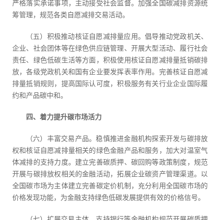
严格落实承诺事项，主动接受社会监督。加强全国碳减排资源统
筹管理，规范各类自愿减排交易活动。
（五）积极推动核证自愿减排量应用。倡导推动党政机关、
企业、社会团体等在绿色供应链管理、开展大型活动、履行社会
责任、绿色低碳生活等方面，积极使用核证自愿减排量抵销碳排
放，各级党政机关和国有企业要发挥表率作用。完善核证自愿减
排量抵销规则，提高国际认可度，积极服务有关行业企业国际履
约和产品碳中和。
四、着力提升碳市场活力
（六）丰富交易产品。稳慎推进金融机构探索开发与碳排放
权和核证自愿减排量相关的绿色金融产品和服务，加大对温室气
体减排的支持力度。建立完善碳质押、碳回购等政策制度，规范
开展与碳排放权相关的金融活动，拓展企业碳资产管理渠道。以
全国碳市场为主体建立完善碳定价机制，充分利用全国碳市场的
价格发现功能，为金融支持绿色低碳发展提供有效的价格信号。
（七）扩展交易主体。支持银行等金融机构规范开展碳质押