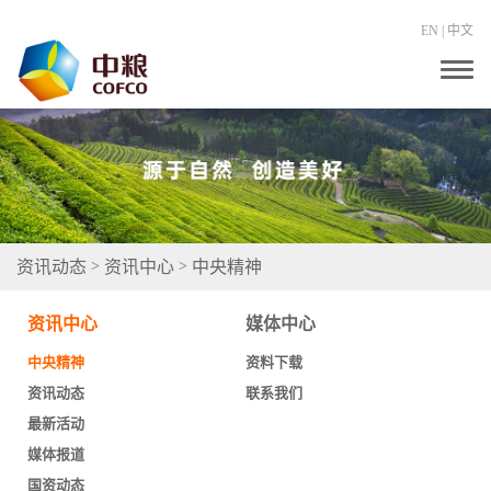
EN
|
中文
T
o
g
g
l
e
n
a
v
i
g
资讯动态
资讯中心
中央精神
>
>
a
t
i
资讯中心
媒体中心
o
n
中央精神
资料下载
资讯动态
联系我们
最新活动
媒体报道
国资动态