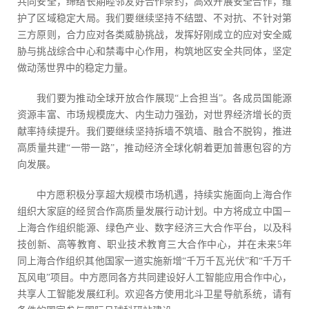
共同安全，缔结长期睦邻友好合作条约，高效开展安全合作，维
护了区域稳定大局。我们要继续坚持不结盟、不对抗、不针对第
三方原则，合力应对各类威胁挑战，发挥好刚成立的应对安全威
胁与挑战综合中心和禁毒中心作用，构筑地区安全共同体，坚定
做动荡世界中的稳定力量。
我们要为推动全球开放合作展现“上合担当”。各成员国能源
资源丰富、市场规模庞大、内生动力强劲，对世界经济增长的贡
献率持续提升。我们要继续坚持拆墙不筑墙、融合不脱钩，推进
高质量共建“一带一路”，推动经济全球化朝着更加普惠包容的方
向发展。
中方愿积极分享超大规模市场机遇，持续实施面向上海合作
组织大家庭的经贸合作高质量发展行动计划。中方将成立中国－
上海合作组织能源、绿色产业、数字经济三大合作平台，以及科
技创新、高等教育、职业技术教育三大合作中心，并在未来5年
同上海合作组织其他国家一道实施新增“千万千瓦光伏”和“千万千
瓦风电”项目。中方愿同各方共同建设好人工智能应用合作中心，
共享人工智能发展红利。欢迎各方使用北斗卫星导航系统，请有