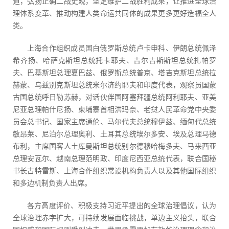
道，弘扬正确二战史观，坚定维护二战胜利成果，让推进全球治
理体系变革、推动构建人类命运共同体的成果更多更好造福全人
类。
上海合作组织成员国白俄罗斯总统卢卡申科、伊朗总统佩泽
希齐扬、哈萨克斯坦总统托卡耶夫、吉尔吉斯斯坦总统扎帕罗
夫、巴基斯坦总理夏巴兹、俄罗斯总统普京、塔吉克斯坦总统拉
赫蒙、乌兹别克斯坦总统米尔济约耶夫和印度代表，观察员国蒙
古国总统呼日勒苏赫，对话伙伴国阿塞拜疆总统阿利耶夫、亚美
尼亚总理帕什尼扬、柬埔寨首相洪玛奈、老挝人民革命党中央委
员会总书记、国家主席通伦、马尔代夫总统穆伊兹、缅甸代总统
敏昂莱、尼泊尔总理奥利、土耳其总统埃尔多安、埃及总理马德
布利，主席国客人土库曼斯坦总统别尔德穆哈梅多夫、马来西亚
总理安瓦尔、越南总理范明政、印度尼西亚总统代表，联合国秘
书长古特雷斯、上海合作组织常设机构负责人以及其他国际组织
和多边机制负责人出席。
各方高度评价、积极支持习近平提出的全球治理倡议，认为
全球治理赤字扩大，可持续发展面临挑战，单边主义抬头，联合