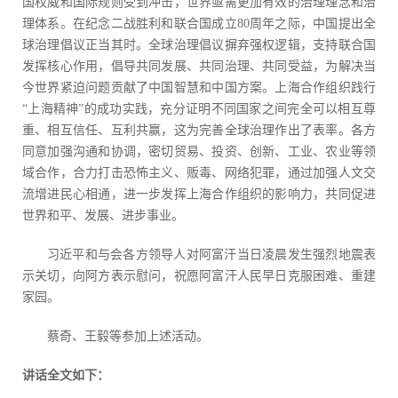
国权威和国际规则受到冲击，世界亟需更加有效的治理理念和治
理体系。在纪念二战胜利和联合国成立80周年之际，中国提出全
球治理倡议正当其时。全球治理倡议摒弃强权逻辑，支持联合国
发挥核心作用，倡导共同发展、共同治理、共同受益，为解决当
今世界紧迫问题贡献了中国智慧和中国方案。上海合作组织践行
“上海精神”的成功实践，充分证明不同国家之间完全可以相互尊
重、相互信任、互利共赢，这为完善全球治理作出了表率。各方
同意加强沟通和协调，密切贸易、投资、创新、工业、农业等领
域合作，合力打击恐怖主义、贩毒、网络犯罪，通过加强人文交
流增进民心相通，进一步发挥上海合作组织的影响力，共同促进
世界和平、发展、进步事业。
习近平和与会各方领导人对阿富汗当日凌晨发生强烈地震表
示关切，向阿方表示慰问，祝愿阿富汗人民早日克服困难、重建
家园。
蔡奇、王毅等参加上述活动。
讲话全文如下：