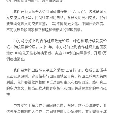
条件的国家参与国际月球科研站建设。
我们要为弘扬全人类共同价值作出“上合示范”。各成员国人
文交流亮点纷呈，民间往来密切热络，多样文明竞相绽放。我们
要继续促进文明交流互鉴，书写不同历史文化、不同社会制度、
不同发展阶段国家和平和睦和谐相处的璀璨篇章。
中方将办好上海合作组织政党论坛、绿色和可持续发展论
坛、传统医学论坛。未来5年，中方将为上海合作组织其他国家
治疗500名先天性心脏病患者、实施5000例白内障手术、开展1万
例癌症筛查。
我们要为捍卫国际公平正义采取“上合行动”。各成员国秉持
公正公道原则，建设性参与国际和地区事务，捍卫全球南方共同
利益。我们要继续旗帜鲜明反对霸权主义和强权政治，践行真正
的多边主义，担当起推动世界多极化和国际关系民主化的中流砥
柱。
中方支持上海合作组织同联合国、东盟、欧亚经济联盟、亚
信等多边机制扩大合作，共同维护国际经贸秩序，共同完善全球