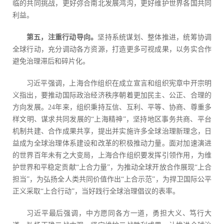
临的共同挑战，更好弥合南北发展鸿沟，更好维护世界各国共同
利益。
第五，注重行动导向。
坚持系统谋划、整体推进，统筹协调
全球行动，充分调动各方资源，打造更多可视成果，以务实合作
避免治理滞后和碎片化。
习近平强调，上海合作组织在成立宣言和组织宪章中开宗明
义指出，要推动国际政治经济秩序朝着更加民主、公正、合理的
方向发展。24年来，组织秉持互信、互利、平等、协商、尊重多
样文明、谋求共同发展的“上海精神”，坚持地区事务共商、平台
机制共建、合作成果共享，提出并实施许多全球治理新理念，日
益成为全球治理体系建设和改革的积极推动力量。面对加速演进
的世界百年未有之大变局，上海合作组织要发挥引领作用，为维
护世界和平稳定贡献“上合力量”，为推动全球开放合作展现“上合
担当”，为弘扬全人类共同价值作出“上合示范”，为捍卫国际公平
正义采取“上合行动”，当好践行全球治理倡议的表率。
习近平最后强调，中方愿同各方一道，勇担大义、笃行大