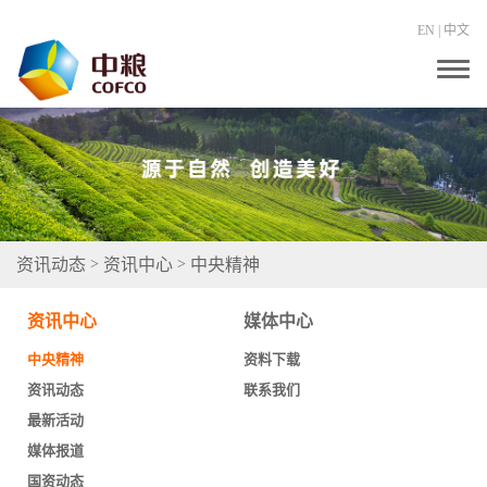
EN
|
中文
T
o
g
g
l
e
n
a
v
i
g
资讯动态
资讯中心
中央精神
>
>
a
t
i
资讯中心
媒体中心
o
n
中央精神
资料下载
资讯动态
联系我们
最新活动
媒体报道
国资动态