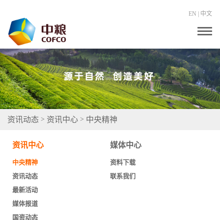
EN
|
中文
T
o
g
g
l
e
n
a
v
i
g
资讯动态
资讯中心
中央精神
>
>
a
t
i
资讯中心
媒体中心
o
n
中央精神
资料下载
资讯动态
联系我们
最新活动
媒体报道
国资动态