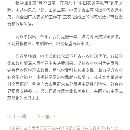
新华社北京9月22日电 在第八个“中国农民丰收节”到来之
际，中共中央总书记、国家主席、中央军委主席习近平代表党中
央，向全国广大农民和工作在“三农”战线上的同志们致以节日祝
贺和诚挚问候。
习近平指出，今年，我们克服干旱、洪涝等自然灾害影响，
实现夏粮稳产、早稻增产，粮食有望再获丰收。
习近平强调，中国式现代化离不开农业农村现代化。各级党
委和政府要深入贯彻党中央决策部署，坚持农业农村优先发展，
完善强农惠农富农政策，强化农业科技装备支撑，着力提升农业
综合生产能力，多措并举促进农民就业和增收，扎扎实实推进乡
村全面振兴。希望广大农民群众充分发挥主动性创造性，社会各
界积极支持参与，努力建设宜居宜业和美乡村，共同奔向中国式
现代化的美好未来。
<<上一篇
下一篇>>
《求是》杂志发表习近平总书记重要文章《在庆祝中国共产党成立105周年大会上的讲话》