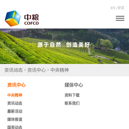
EN
|
中文
T
o
g
g
l
e
n
a
v
i
g
资讯动态
资讯中心
中央精神
>
>
a
t
i
资讯中心
媒体中心
o
n
中央精神
资料下载
资讯动态
联系我们
最新活动
媒体报道
国资动态