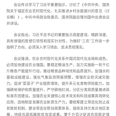
会议传达学习了习近平重要指示，讨论了《中共中央、国务
院关于锚定农业农村现代化、扎实推进乡村全面振兴的意见（讨
论稿）》。中共中央政治局委员、国务院副总理刘国中出席会议
并讲话。
会议指出，习近平总书记的重要指示高屋建瓴、精辟深邃，
具有很强的思想引领性和现实针对性，为做好“三农”工作进一步
指明了方向，必须深入学习领会、坚决贯彻落实。
会议强调，农业农村现代化关系中国式现代化全局和成色，
必须加快建设农业强国。要稳定粮油生产，加力实施新一轮千亿
斤粮食产能提升行动，推动粮食品种培优和品质提升。加强水利
基础设施建设，强化气象监测预报预警，增强农业防灾减灾能
力。促进“菜篮子”产业提质增效，提升多元化食物供给能力。加
强耕地保护和质量提升，严守耕地红线，分区分类高质量推进高
标准农田建设。加强农业关键核心技术攻关和科技成果高效转化
应用，因地制宜发展农业新质生产力。要统筹建立常态化防止返
贫致贫机制，健全常态化帮扶政策体系，接续支持欠发达地区发
展，持续巩固拓展脱贫攻坚成果。要千方百计促进农民稳定增