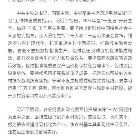
中共中央总书记、国家主席、中央军委主席习近平对做好“三
农”工作作出重要指示。习近平指出，2026年是“十五五”开局之
年，做好“三农”工作至关重要。要坚持以新时代中国特色社会主
义思想为指导，深入贯彻党的二十大和二十届历次全会精神，锚
定农业农村现代化，扎实推进乡村全面振兴，推动城乡融合发
展。要毫不放松抓好粮食生产，促进良田良种良机良法集成增
效，提升农业综合生产能力和质量效益。要提高强农惠农富农政
策效能，促进粮食等重要农产品价格保持在合理水平，促进农民
稳定增收。要持续巩固拓展脱贫攻坚成果，把常态化帮扶纳入乡
村振兴战略统筹实施，守牢不发生规模性返贫致贫底线。要学习
运用“千万工程”经验，因地制宜推进宜居宜业和美乡村建设，提
升乡村治理和文明乡风建设水平。
习近平强调，各级党委和政府要坚持把解决好“三农”问题作
为重中之重，坚持五级书记抓乡村振兴，奋发进取、真抓实干，
努力把农业建成现代化大产业、使农村基本具备现代生活条件、
让农民生活更加富裕美好。