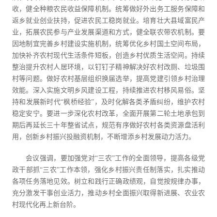
收，健全种粮农民收益保障机制。统筹做好外出务工服务保障和
返乡就业创业扶持，促进农民工稳岗就业。培育壮大县域富民产
业，拓展农民参与产业发展渠道和方式，健全联农带农机制。要
因地制宜完善乡村建设实施机制，统筹优化乡村国土空间布局，
加快补齐农村现代生活条件短板，创造乡村优质生活空间。持续
整治提升农村人居环境，以钉钉子精神解决好农村改厕、垃圾围
村等问题。做好农村基层组织换届选举，提高党建引领乡村治理
效能。深入实施文明乡风建设工程，持续推进农村移风易俗。坚
持和发展新时代“枫桥经验”，及时化解各类矛盾纠纷，维护农村
稳定安宁。要进一步深化农村改革，全面开展第二轮土地承包到
期后再延长三十年整省试点，规范有序做好农村各类资源盘活利
用，创新乡村振兴投融资机制，不断增添乡村发展动力活力。
会议强调，要加强党对“三农”工作的全面领导，提高各级党
政干部抓“三农”工作本领，强化乡村振兴责任制落实，扎实推动
各项任务落地见效。树立和践行正确政绩观，自觉按规律办事，
充分激发干事创业活力，推动乡村全面振兴取得新进展、农业农
村现代化再上新台阶。