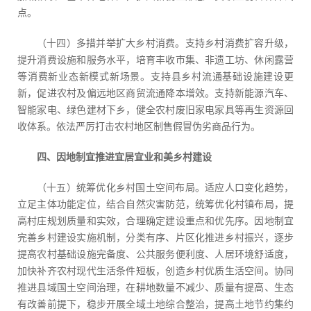
点。
（十四）多措并举扩大乡村消费。支持乡村消费扩容升级，
提升消费设施和服务水平，培育丰收市集、非遗工坊、休闲露营
等消费新业态新模式新场景。支持县乡村流通基础设施建设更
新，促进农村及偏远地区商贸流通降本增效。支持新能源汽车、
智能家电、绿色建材下乡，健全农村废旧家电家具等再生资源回
收体系。依法严厉打击农村地区制售假冒伪劣商品行为。
四、因地制宜推进宜居宜业和美乡村建设
（十五）统筹优化乡村国土空间布局。适应人口变化趋势，
立足主体功能定位，结合自然灾害防范，统筹优化村镇布局，提
高村庄规划质量和实效，合理确定建设重点和优先序。因地制宜
完善乡村建设实施机制，分类有序、片区化推进乡村振兴，逐步
提高农村基础设施完备度、公共服务便利度、人居环境舒适度，
加快补齐农村现代生活条件短板，创造乡村优质生活空间。协同
推进县域国土空间治理，在耕地数量不减少、质量有提高、生态
有改善前提下，稳步开展全域土地综合整治，提高土地节约集约