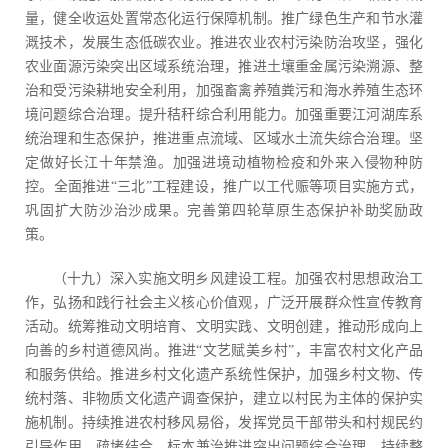
量，健全收运处置常态化运行保障机制。推广绿色生产和节水灌
溉技术，发展生态低碳农业。推进农业农村污染防治攻坚，强化
农业面源污染突出区域系统治理，推进土壤重金属污染溯源、整
治和受污染耕地安全利用，加强畜禽养殖粪污和海水养殖生态环
境问题综合治理。提升秸秆综合利用能力。加强重要江河湖库系
统治理和生态保护，推进重点流域、区域水土流失综合治理。坚
定做好长江十年禁渔。加强进境动植物检疫和外来入侵物种防
控。全面推进“三北”工程建设，推广以工代赈等项目实施方式，
巩固扩大防沙治沙成果。完善第四轮草原生态保护补助奖励政
策。
（十九）深入实施文明乡风建设工程。加强农村思想政治工
作，弘扬和践行社会主义核心价值观，广泛开展群众性宣传教育
活动。统筹推动文明培育、文明实践、文明创建，推动形成向上
向善的乡村道德风尚。推进“文艺赋美乡村”，丰富农村文化产品
和服务供给。推进乡村文化遗产系统性保护，加强乡村文物、传
统村落、非物质文化遗产调查保护，建立以村民为主体的保护实
施机制。持续推进农村移风易俗，发挥党员干部带头和村规民约
引导作用，疏堵结合、标本兼治推进突出问题综合治理。持续整