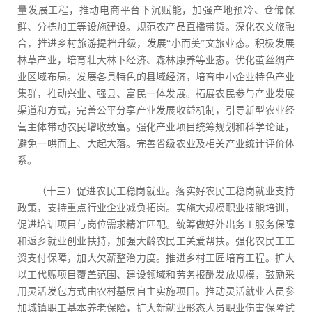
量发展工程，推动电商平台下沉赋能，加强产地预冷、仓储保
鲜、分拣加工等设施建设。规范农产品直播带货。深化农文旅融
合，推进乡村旅游提档升级，发展“小而美”文旅业态。积极发展
林草产业，培育壮大林下经济、森林康养等业态。优化茧丝绸产
业区域布局。发展各具特色的县域经济，培育中小企业特色产业
集群，推动兴业、强县、富民一体发展。拓展农民参与产业发展
渠道和方式，完善公平分享产业发展收益机制，引导新型农业经
营主体带动农民增收致富。强化产业项目统筹规划和科学论证，
避免一哄而上、大起大落。完善省级农业及相关产业统计评价体
系。
（十三）促进农民工稳岗就业。落实好农民工稳岗就业支持
政策，支持重点行业企业减负拓岗。实施大规模职业技能培训，
促进培训项目与岗位需求精准匹配。统筹做好外出务工服务保障
和返乡就业创业扶持，加强大龄农民工关爱帮扶。强化农民工工
资支付保障，加大欠薪整治力度。推进乡村工匠培育工程。扩大
以工代赈项目覆盖范围、建设领域和劳务报酬发放规模，鼓励采
用灵活发包方式由农村基层自主实施项目。推动灵活就业人员参
加城镇职工基本养老保险，扩大新就业形态人员职业伤害保障试