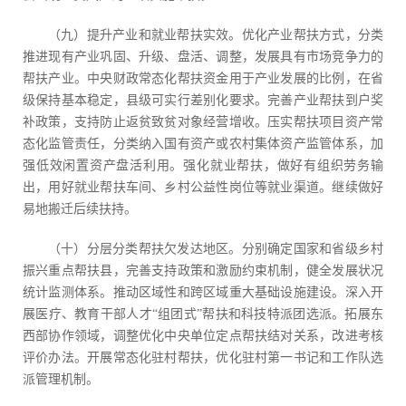
（九）提升产业和就业帮扶实效。优化产业帮扶方式，分类
推进现有产业巩固、升级、盘活、调整，发展具有市场竞争力的
帮扶产业。中央财政常态化帮扶资金用于产业发展的比例，在省
级保持基本稳定，县级可实行差别化要求。完善产业帮扶到户奖
补政策，支持防止返贫致贫对象经营增收。压实帮扶项目资产常
态化监管责任，分类纳入国有资产或农村集体资产监管体系，加
强低效闲置资产盘活利用。强化就业帮扶，做好有组织劳务输
出，用好就业帮扶车间、乡村公益性岗位等就业渠道。继续做好
易地搬迁后续扶持。
（十）分层分类帮扶欠发达地区。分别确定国家和省级乡村
振兴重点帮扶县，完善支持政策和激励约束机制，健全发展状况
统计监测体系。推动区域性和跨区域重大基础设施建设。深入开
展医疗、教育干部人才“组团式”帮扶和科技特派团选派。拓展东
西部协作领域，调整优化中央单位定点帮扶结对关系，改进考核
评价办法。开展常态化驻村帮扶，优化驻村第一书记和工作队选
派管理机制。