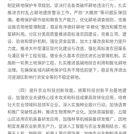
制定耕地保护专项规划。坚决打击各类破坏耕地违法行为，扎实
推进农村乱占耕地建房整治工作，严防“大棚房”等问题反弹回
潮。着眼保护耕作层和粮食生产能力，优化耕地调查规则，完善
设施农用地管理制度，稳妥有序做好耕地“非粮化”整改和撂荒地
复耕利用。分区分类高质量推进高标准农田建设，完善立项、建
设、验收和管护机制，强化资金监管，加大土壤改良和地力提升
力度。推进大中型灌区现代化建设与改造，强化高标准农田渠系
与灌区骨干工程衔接。健全永久基本农田优进劣出管理机制。实
施新一轮黑土地保护工程，扎实推进盐碱地综合利用和酸化耕地
治理。在确保省域内耕地保护任务不降低前提下，稳妥有序退出
河道湖区影响行洪安全等的不稳定耕地。
（四）提升农业科技创新效能。统筹科技创新平台基地建
设，加强农业关键核心技术攻关和科技成果高效转化应用，培育
壮大农业领域科技领军企业。深入实施种业振兴行动，加快选育
和推广突破性品种，推进生物育种产业化。加快高端智能、丘陵
山区适用农机装备研发应用，加强林草机械装备研发推广。因地
制宜发展农业新质生产力，促进人工智能与农业发展相结合，拓
展无人机、物联网、机器人等应用场景，加快农业生物制造关键