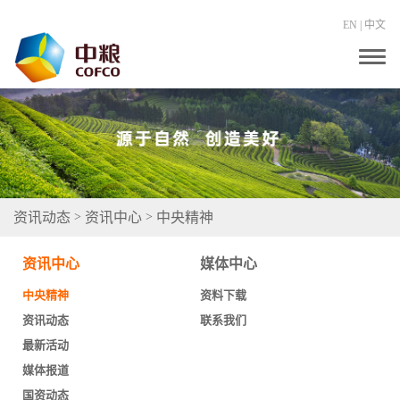
EN
|
中文
T
o
g
g
l
e
n
a
v
i
g
资讯动态
资讯中心
中央精神
>
>
a
t
i
资讯中心
媒体中心
o
n
中央精神
资料下载
资讯动态
联系我们
最新活动
媒体报道
国资动态