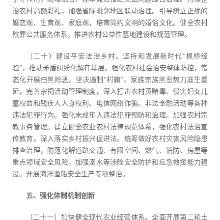
治农村高额彩礼，加强省际毗邻地区联动治理。引导树立正确的
婚恋观、生育观、家庭观，培育简约文明的婚俗文化。健全农村
殡葬公共服务体系，推进农村公益性墓地建设和规范管理。
（二十）建设平安法治乡村。坚持和发展新时代“枫桥经
验”，推动矛盾纠纷化解在基层。强化农村社会治安整体防控，常
态化开展扫黑除恶，坚决遏制“村霸”、家族宗族黑恶势力滋生蔓
延。完善宗祠活动管理制度。深入打击农村黄赌毒、侵害妇女儿
童权益和残疾人人身权利、电信网络诈骗、非法金融活动等各种
违法犯罪行为。强化未成年人违法犯罪预防和治理。加强农村宗
教事务管理。建立健全农业农村法律规范体系，强化农村法治宣
传教育。深入落实乡村振兴促进法。统筹做好农村灾害风险隐患
排查治理，防范化解道路交通、有限空间、燃气、消防、房屋等
重点领域安全风险，加强溺水等涉险安全防护和应急救援能力建
设。开展海洋渔船安全生产专项整治。
五、强化体制机制创新
（二十一）加快健全现代农业经营体系。全面开展第二轮土