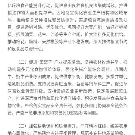
亿斤粮食产能提升行动，促进良田良种良机良法集成增效，推进
粮油作物大面积提单产。因地制宜优化农业生产结构和区域布
局，推动粮食品种培优和品质提升，实施粮食流通提质增效项
目，促进适销对路、优质优价。巩固提升大豆产能，做好产销衔
接。拓展油菜、花生、油茶等生产空间，扩大油料多元化供给。
推动棉花、糖料、天然橡胶等产业平稳发展。深入推进粮食节约
和反食品浪费行动。
（二）促进“菜篮子”产业提质增效。坚持农林牧渔并举，推
动构建多元化食物供给体系。强化生猪产能综合调控，巩固肉
牛、奶牛产业纾困成果，促进供求平衡、健康发展。多措并举促
进乳制品消费。支持发展青贮玉米、苜蓿等饲草料生产，促进草
原畜牧业转型升级。支持设施农业更新改造，稳定发展蔬菜生
产，推进深远海养殖和现代化远洋捕捞，积极发展森林食品和生
物农业。严格落实食品安全责任制，强化多部门协同和全链条监
管，严查严惩非法添加和农兽药残留超标等问题。
（三）加强耕地保护和质量提升。严守耕地红线，统筹农用
地布局优化，严格耕地占补平衡管理，规范补充耕地质量验收，