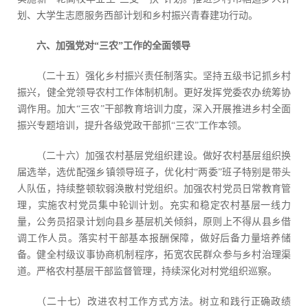
划、大学生志愿服务西部计划和乡村振兴青春建功行动。
六、加强党对“三农”工作的全面领导
（二十五）强化乡村振兴责任制落实。坚持五级书记抓乡村
振兴，健全党领导农村工作体制机制。更好发挥党委农办统筹协
调作用。加大“三农”干部教育培训力度，深入开展推进乡村全面
振兴专题培训，提升各级党政干部抓“三农”工作本领。
（二十六）加强农村基层党组织建设。做好农村基层组织换
届选举，选优配强乡镇领导班子，优化村“两委”班子特别是带头
人队伍，持续整顿软弱涣散村党组织。加强农村党员日常教育管
理，实施农村党员集中轮训计划。充实和稳定农村基层一线力
量，公务员招录计划向县乡基层机关倾斜，原则上不得从县乡借
调工作人员。落实村干部基本报酬保障，做好后备力量培养储
备。健全村级议事协商机制程序，拓宽农民群众参与乡村治理渠
道。严格农村基层干部监督管理，持续深化对村党组织巡察。
（二十七）改进农村工作方式方法。树立和践行正确政绩