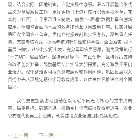
观，结合实际、因地制宜，自觉按规律办事。深入开展整治形式
主义为基层减负工作，用好乡镇（街道）履行职责事项清单，完
善村（社区）工作事项准入制度，加强“一表通”数据共享和创新
应用，清理整合面向基层的政务移动互联网应用程序。扎实开展
第四次全国农业普查。优化乡村振兴战略实绩考核，聚焦重点任
务，完善考核方式，提高考核的针对性和科学性。全面落实“四下
基层”制度，从农村实际出发，充分尊重农民意愿，避免政策执行
“一刀切”、层层加码。坚持问题导向、守正创新，坚持政策支持
和改革创新并举，鼓励基层结合实际大胆探索，充分激发干事创
业活力。深化整治乡村振兴领域腐败和作风问题，巩固拓展深入
贯彻中央八项规定精神学习教育成果，以优良作风推进乡村全面
振兴。
我们要更加紧密地团结在以习近平同志为核心的党中央周
围，锚定目标、砥砺奋进，推动乡村全面振兴取得新进展、农业
农村现代化再上新台阶，朝着建设农业强国目标扎实迈进。
<<上一篇
下一篇>>