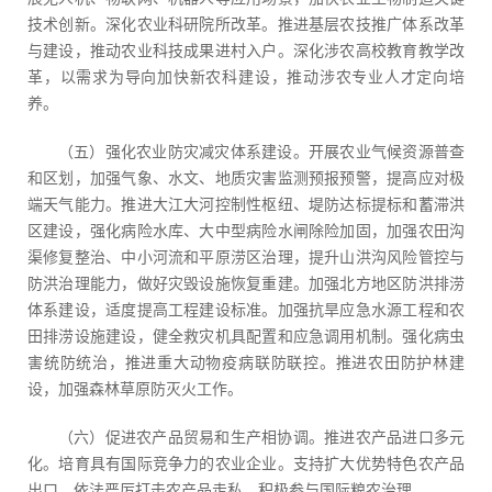
技术创新。深化农业科研院所改革。推进基层农技推广体系改革
与建设，推动农业科技成果进村入户。深化涉农高校教育教学改
革，以需求为导向加快新农科建设，推动涉农专业人才定向培
养。
（五）强化农业防灾减灾体系建设。开展农业气候资源普查
和区划，加强气象、水文、地质灾害监测预报预警，提高应对极
端天气能力。推进大江大河控制性枢纽、堤防达标提标和蓄滞洪
区建设，强化病险水库、大中型病险水闸除险加固，加强农田沟
渠修复整治、中小河流和平原涝区治理，提升山洪沟风险管控与
防洪治理能力，做好灾毁设施恢复重建。加强北方地区防洪排涝
体系建设，适度提高工程建设标准。加强抗旱应急水源工程和农
田排涝设施建设，健全救灾机具配置和应急调用机制。强化病虫
害统防统治，推进重大动物疫病联防联控。推进农田防护林建
设，加强森林草原防灭火工作。
（六）促进农产品贸易和生产相协调。推进农产品进口多元
化。培育具有国际竞争力的农业企业。支持扩大优势特色农产品
出口。依法严厉打击农产品走私。积极参与国际粮农治理。