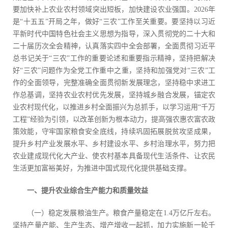
要加快补上农业农村领域突出短板，加快建设农业强国。2026年
是“十五五”开局之年，做好“三农”工作至关重要。要坚持以习近
平新时代中国特色社会主义思想为指导，深入贯彻党的二十大和
二十届历次全会精神，认真落实四中全会部署，全面贯彻习近平
总书记关于“三农”工作的重要论述和重要指示精神，坚持把解决
好“三农”问题作为全党工作重中之重，坚持和加强党对“三农”工
作的全面领导，完整准确全面贯彻新发展理念，坚持稳中求进工
作总基调，坚持农业农村优先发展，坚持城乡融合发展，锚定农
业农村现代化，以推进乡村全面振兴为总抓手，以学习运用“千万
工程”经验为引领，以改革创新为根本动力，提高强农惠农富农政
策效能，守牢国家粮食安全底线，持续巩固拓展脱贫攻坚成果，
提升乡村产业发展水平、乡村建设水平、乡村治理水平，努力把
农业建成现代化大产业、使农村基本具备现代生活条件、让农民
生活更加富裕美好，为推进中国式现代化提供基础支撑。
一、提升农业综合生产能力和质量效益
（一）稳定发展粮油生产。粮食产量稳定在1.4万亿斤左右。
坚持产量产能、生产生态、增产增收一起抓，加力实施新一轮千