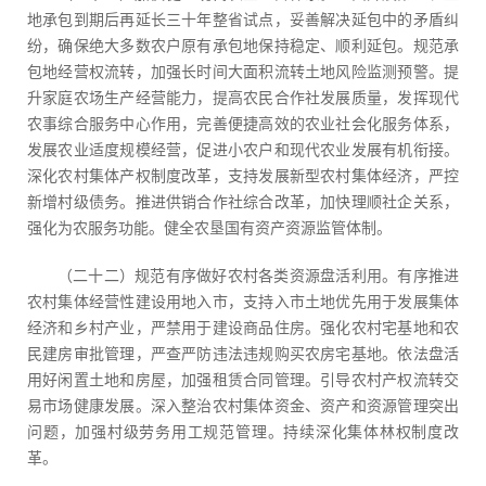
地承包到期后再延长三十年整省试点，妥善解决延包中的矛盾纠
纷，确保绝大多数农户原有承包地保持稳定、顺利延包。规范承
包地经营权流转，加强长时间大面积流转土地风险监测预警。提
升家庭农场生产经营能力，提高农民合作社发展质量，发挥现代
农事综合服务中心作用，完善便捷高效的农业社会化服务体系，
发展农业适度规模经营，促进小农户和现代农业发展有机衔接。
深化农村集体产权制度改革，支持发展新型农村集体经济，严控
新增村级债务。推进供销合作社综合改革，加快理顺社企关系，
强化为农服务功能。健全农垦国有资产资源监管体制。
（二十二）规范有序做好农村各类资源盘活利用。有序推进
农村集体经营性建设用地入市，支持入市土地优先用于发展集体
经济和乡村产业，严禁用于建设商品住房。强化农村宅基地和农
民建房审批管理，严查严防违法违规购买农房宅基地。依法盘活
用好闲置土地和房屋，加强租赁合同管理。引导农村产权流转交
易市场健康发展。深入整治农村集体资金、资产和资源管理突出
问题，加强村级劳务用工规范管理。持续深化集体林权制度改
革。