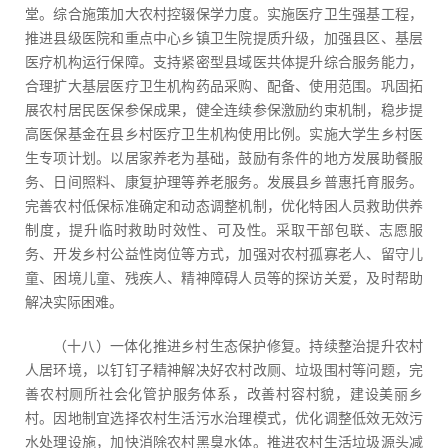
堂。综合施策加大农村控辍保学力度。实施医疗卫生强基工程，
推进县级医院和重点中心乡镇卫生院提质升级，加强县区、基层
医疗机构运行保障。支持紧密型县域医共体提升综合服务能力，
合理扩大基层医疗卫生机构药品采购、配备、使用范围。巩固拓
展农村居民医保参保成果，健全连续参保激励约束机制，稳步提
高医保基金在县乡村医疗卫生机构使用比例。实施大学生乡村医
生专项计划。以居家养老为基础，鼓励有条件的地方发展助餐服
务、日间照料、康复护理等养老服务。发展县乡普惠托育服务。
完善农村低保标准确定和动态调整机制，优化特困人员救助供养
制度，提升临时救助时效性、可及性。采取干部包联、志愿服
务、开发乡村公益性岗位等方式，加强对农村孤寡老人、留守儿
童、困境儿童、残疾人、精神障碍人员等的探访关爱，及时帮助
解决实际困难。
（十八）一体化推进乡村生态保护修复。持续整治提升农村
人居环境，以钉钉子精神解决好农村改厕、垃圾围村等问题，完
善农村厕所社会化管护服务体系，改善村容村貌，建设美丽乡
村。因地制宜选择农村生活污水治理模式，优化调整低效无效污
水处理设施，加快消除农村黑臭水体。推进农村生活垃圾源头减