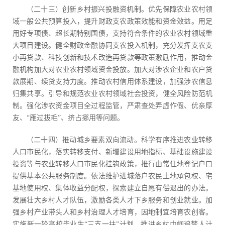
（二十三）创新乡村振兴投融资机制。优先保障农业农村领
域一般公共预算投入，提升财政支农政策效能和资金效益。用足
用好专项债、超长期特别国债，支持符合条件的农业农村领域重
大项目建设。健全财政金融协同支农投入机制，充分发挥支农支
小再贷款、科技创新和技术改造再贷款等政策激励作用，推动金
融机构加大对农业农村领域资金投放。加大对涉农企业和农户贷
款展期、续贷支持力度。推动农村信用体系建设，加强涉农信息
归集共享。引导和规范农业农村领域社会投资，健全风险防范机
制。强化涉农资金项目全过程监管，严肃查处弄虚作假、优亲厚
友、“雁过拔毛”、挤占挪用等问题。
（二十四）推动城乡要素双向流动。科学有序推进农业转移
人口市民化，落实转移支付、新增建设用地指标、基础设施建设
投资等与农业转移人口市民化挂钩政策，推行由常住地登记户口
提供基本公共服务制度。依法维护进城落户农民土地承包权、宅
基地使用权、集体收益分配权，探索建立自愿有偿退出的办法。
发展壮大乡村人才队伍，激励各类人才下乡服务和创业就业。加
强乡村产业带头人和乡村治理人才培育，因地制宜培育农创客。
实施新一轮高校毕业生“三支一扶”计划。推进乡村巾帼追梦人计