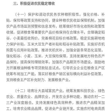
三、积极促进农民稳定增收
（十一）保护和调动农民务农种粮积极性。强化价格、补
贴、保险等政策支持和协同，健全种粮农民收益保障机制。加强
农产品市场监测预警和信息发布，统筹做好市场化收购和政策性
收储，促进粮食等重要农产品价格保持在合理水平。合理确定稻
谷、小麦最低收购价，完善棉花目标价格政策。稳定实施耕地地
力保护补贴、玉米大豆生产者补贴和稻谷补贴政策。实施好农机
购置与应用补贴政策，推进优机优补，加强全链条常态化监管。
强化稻谷、小麦、玉米、大豆保险保障，支持发展地方特色农产
品保险，提高保险理赔效率。加强农产品期货市场建设。鼓励地
方开展粮油种植专项贷款贴息试点。引导农业企业在粮食主产区
统筹布局加工产能。落实好粮食产销区省际横向利益补偿政策，
支持粮食主产区补充财力、发展粮食产业。
（十二）培育壮大县域富民产业。统筹发展科技农业、绿色
农业、质量农业、品牌农业，开发农业多种功能，推动农村一二
三产业深度融合。支持发展绿色高效种养，推进农产品精深加
工，培育农业精品品牌，促进全产业链开发。实施农村电商高质