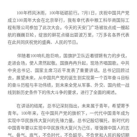
100年栉风沐雨，100年砥砺前行。7月1日，庆祝中国共产党
成立100周年大会在北京举行，我有幸代表中粮工科华商国际工
程有限公司参加了此次大会。今天的天安门广场被妆点成一艘起
航的巍巍巨轮，绽放的鲜花点缀出碧波万里，7万多名各界代表
在此共同庆祝党的盛典、人民的节日。
伴随着100响礼炮巨响，国旗护卫队迈着铿锵有力的步伐，
走进会场，使人肃然起敬。国旗冉冉升起，现场齐唱国歌。中共
中央总书记、国家主席习近平发表了重要讲话。总书记回顾过
去，展望未来，从中国共产党的诞生到实现第一个百年奋斗目标
的奋斗历程与丰功伟绩，到未来全党从军事、外交、国内统一战
线到新历史条件下的伟大斗争的要求，进行了全面的阐述。
在讲话的结尾，总书记深刻指出，未来属于青年，希望寄予
青年。100年来，在中国共产党的旗帜下，一代代中国青年成为
实现中华民族伟大复兴的先锋力量。总书记殷切嘱托，新时代的
中国青年要以实现中华民族伟大复兴为己任，增强做中国人的志
气、骨气、底气，不负时代，不负韶华，不负党和人民的殷切期