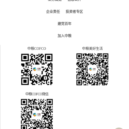
企业责任
投资者专区
建党百年
加入中粮
中粮COFCO
中粮美好生活
中粮COFCO微信