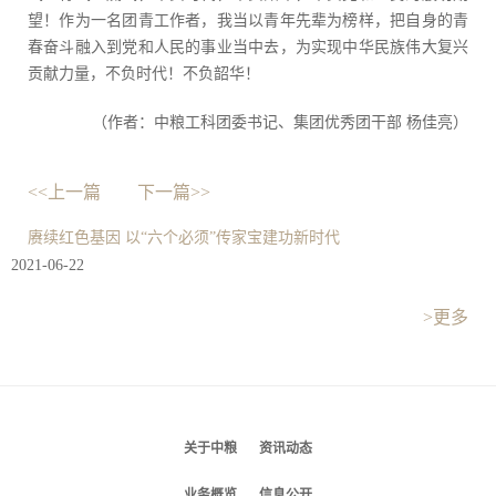
望！作为一名团青工作者，我当以青年先辈为榜样，把自身的青
春奋斗融入到党和人民的事业当中去，为实现中华民族伟大复兴
贡献力量，不负时代！不负韶华！
（作者：中粮工科团委书记、集团优秀团干部 杨佳亮）
<<上一篇
下一篇>>
赓续红色基因 以“六个必须”传家宝建功新时代
2021-06-22
>更多
关于中粮
资讯动态
业务概览
信息公开