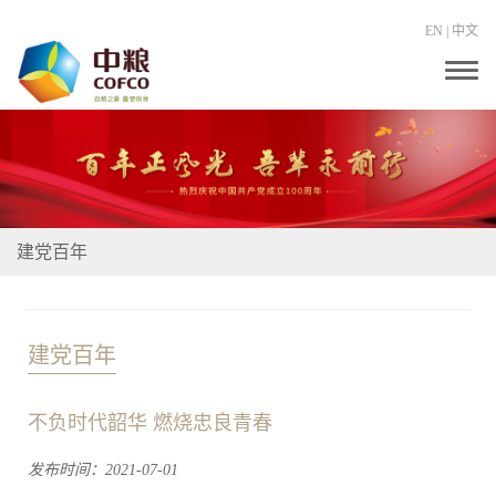
EN
|
中文
T
o
g
g
l
e
n
a
v
i
建党百年
g
a
t
i
o
建党百年
n
不负时代韶华 燃烧忠良青春
发布时间：2021-07-01