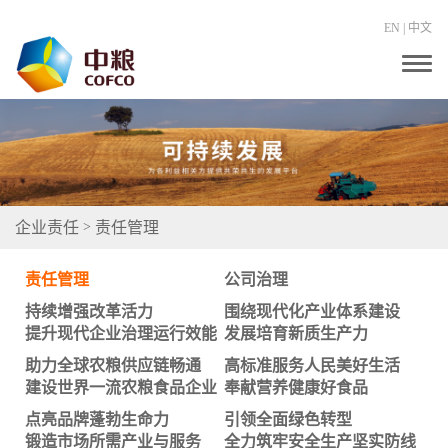
EN
|
中文
T
o
g
g
l
e
n
a
v
i
企业责任
责任管理
>
g
a
t
责任管理
公司治理
i
o
持续增强改革活力
围绕现代化产业体系建设
n
提升现代企业治理运行效能
发展培育新质生产力
助力全球农粮供应链畅通
高标准服务人民美好生活
建设世界一流农粮食品企业
奉献营养健康好食品
点亮品牌蓬勃生命力
引领全面绿色转型
锻造市场所需产业与服务
全力筑牢安全生产坚实防线