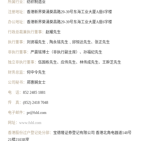
所属行业：
纺织制造业
注册地址：
香港新界葵涌葵昌路29-39号东海工业大厦A座6字楼
办公地址：
香港新界葵涌葵昌路29-39号东海工业大厦A座6字楼
行政总裁兼执行董事：
赵耀先生
执行董事：
刘贤福先生﹑陶永铭先生﹑邱恒达先生、张正先生
非执行董事：
严震铭博士（非执行副主席）、孙福纪先生
独立非执行董事：
伍国栋先生、应伟先生、林伟成先生、王幹芝先生
财务总监：
何中令先生
公司秘书：
郑惠娴女士
电 话：
852 2485 1881
传 真：
(852) 2418 7048
电子邮件：
pr@fshl.com
网址：
www.fshl.com
香港股份过户登记处分部：
宝德隆证券登记有限公司 香港北角电器道148号
21楼2103B室