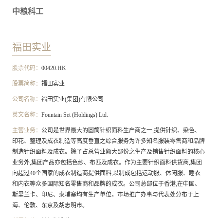
中粮科工
福田实业
股票代码：
00420.HK
股票简称：
福田实业
公司名称：
福田实业(集团)有限公司
英文名称：
Fountain Set (Holdings) Ltd.
主营业务：
公司是世界最大的圆筒针织面料生产商之一,提供针织、染色、
印花、整理及成衣制造等高度垂直之综合服务为许多知名服装零售商和品牌
制造针织面料及成衣。除了占总营业额大部份之生产及销售针织面料的核心
业务外,集团产品亦包括色纱、布匹及成衣。作为主要针织面料供货商,集团
向超过40个国家的成衣制造商提供面料,以制成包括运动服、休闲服、睡衣
和内衣等众多国际知名零售商和品牌的成衣。公司总部位于香港,在中国、
斯里兰卡、印尼、柬埔寨均有生产单位，市场推广办事与代表处分布于上
海、伦敦、东京及胡志明市。