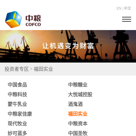
EN
|
中文
T
o
g
g
l
e
n
a
v
i
投资者专区
福田实业
>
g
a
t
中国食品
中粮糖业
i
o
中粮科技
大悦城控股
n
蒙牛乳业
酒鬼酒
中粮家佳康
福田实业
现代牧业
中粮资本
妙可蓝多
中国圣牧