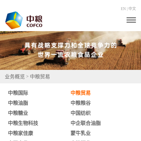
EN
|
中文
T
o
g
g
l
e
n
a
v
i
g
业务概览
中粮贸易
>
a
t
i
中粮国际
中粮贸易
o
n
中粮油脂
中粮粮谷
中粮糖业
中国纺织
中粮生物科技
中企联合油脂
中粮家佳康
蒙牛乳业