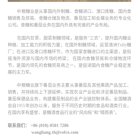
中粮糖业是从事国内外制糖、食糖进口、港口炼糖、国内食
糖销售及贸易、食糖仓储及物流、番茄加工和会展业务的专业化
公司。食糖和番茄业务在国内外具有完善的产业布局。
在国内甘蔗、甜菜制糖领域，是服务“三农”，提升国内糖业
种植、加工能力的积极力量；在国外制糖领域，运营澳洲Tully糖
厂；在进口及港口炼糖环节，作为国家食糖进口的主渠道，是衔
接海外资源与国内市场的桥梁； 在国内食糖贸易和仓储物流环
节，是国内领先的食糖贸易商之一，是促进国内食糖产业稳定发
展的主力军。
中粮糖业旗下番茄业务主要从事番茄及其他果蔬产品加工、
销售，并持续向上下游延伸，实现农业产业化和涉足番茄制品、
番茄保健品业务，构建番茄制品的全产业链控制体系。全国糖酒
会自1955年创办以来，服务于不同历史时期的食品和酒类行业，
在国内享有盛誉，是糖酒食品行业的“风向标”和“晴雨表”。
联系我们：
+86 (010)-8501 7286
wangliang.th@cofco.com