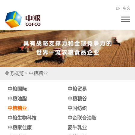
EN
|
中文
T
o
g
g
l
e
n
a
v
i
g
业务概览
中粮糖业
>
a
t
i
中粮国际
中粮贸易
o
n
中粮油脂
中粮粮谷
中粮糖业
中国纺织
中粮生物科技
中企联合油脂
中粮家佳康
蒙牛乳业