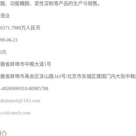
乳酸、功能糖醇、变性淀粉等产品的生产与销售。
制造业
86571.7988万人民币
999-06-21
.5元
安徽省蚌埠市中粮大道1号
安徽省蚌埠市禹会区涂山路343号/北京市东城区建国门内大街中粮
-4926909/010-80985788
lshahstock@163.com
.cofcotech.com
价