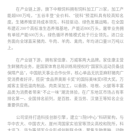
在产业链上游，旗下中粮饲料拥有饲料加工厂21家，加工产
能超600万吨，“五谷丰登”全价料、“锐科”预混料具有较高知名
度。生猪养殖坚持成本领先、科技驱动、绿色发展战略，在全国
布建近200个高标准生态养殖基地，产能近800万头，屠宰业务拥
有单班产能600万头，绿色循环养殖模式处于行业领先。进口业
务面向全球直采猪肉、牛肉、羊肉、禽肉，年均进口量10万吨以
上。
在产业链下游，拥有家佳康、万威客两大品牌。家佳康主营
生鲜猪肉业务，是国家体育总局训练局授权的“国家队运动员备战
保障产品”，中国航天事业合作伙伴，核心单品无抗亚麻籽猪肉广
受消费者好评，揽获“食品界奥斯卡奖”的国际美味奖8项大奖。万
威客主营低温肉制品、肉类深加工，以香肠、培根、火腿等丰富
品类为消费者带来“不止一味”潮流体验，在广东地区市场占有率
排名第一、全国排名前列，是百胜、麦当劳、汉堡王等知名企业
重要供应商。
公司坚持打造科技创新引擎，建立“1院6中心”科研架构，与
华中农大、中国农大、崖州湾国家实验室等顶尖高校和院所，科
大讯飞、华为等领军企业形成创新联合体，聚焦生物育种、动物