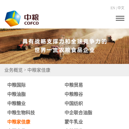
EN
|
中文
T
o
g
g
l
e
n
a
v
i
g
业务概览
中粮家佳康
>
a
t
i
中粮国际
中粮贸易
o
n
中粮油脂
中粮粮谷
中粮糖业
中国纺织
中粮生物科技
中企联合油脂
中粮家佳康
蒙牛乳业