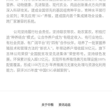
营养、动物健康、先进智造、现代农业、肉品创新重点方向开展
深入科研攻关。建成全国领先的基因组育种平台，育种水平居行
业前列；率先应用“AI+”养殖，建成国内首个集成猪场全设备、
跨厂家兼容的系统。
公司坚持履行社会责任，坚持联农带农、助农富农，积极打
造“种养结合”模式，让合作养户成为“有稳定收入、有行业地位、
有社会资源、有广阔平台”的“四有”合作伙伴，培养了一批掌握养
殖技术和管理方法的“新农人”，年带动养户增收超30亿元，旗下
吉林公司荣获“全国脱贫攻坚先进集体”荣誉称号。坚持绿色发
展，环保累计投入超12亿元，实现所有养殖场粪污处理设施100%
配套覆盖，形成1100万立方/年养殖粪污无害化处理与资源化利用
能力，获评2025年度“中国ESG卓越案例”。
关于中粮
资讯动态