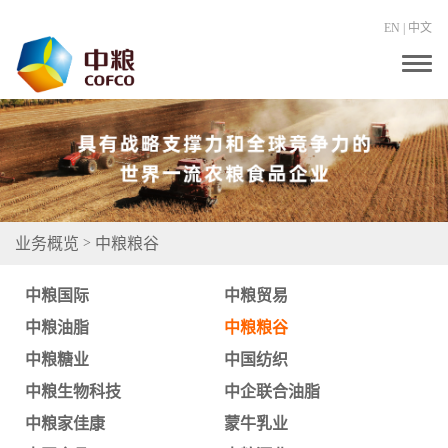
EN
|
中文
T
o
g
g
l
e
n
a
v
i
g
业务概览
中粮粮谷
>
a
t
i
中粮国际
中粮贸易
o
n
中粮油脂
中粮粮谷
中粮糖业
中国纺织
中粮生物科技
中企联合油脂
中粮家佳康
蒙牛乳业