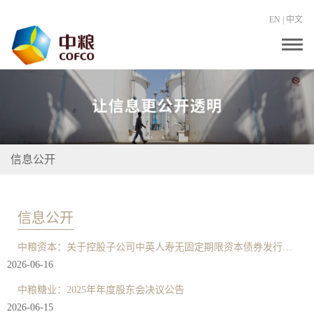
EN
|
中文
T
o
g
g
l
e
n
a
v
i
信息公开
g
a
t
i
o
信息公开
n
中粮资本：关于控股子公司中英人寿无固定期限资本债券发行结果的公告
2026-06-16
中粮糖业：2025年年度股东会决议公告
2026-06-15