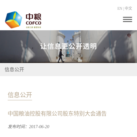
EN
|
中文
T
o
g
g
l
e
n
a
v
i
信息公开
g
a
t
i
o
信息公开
n
中国粮油控股有限公司股东特别大会通告
发布时间：2017-06-20