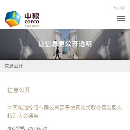
EN
|
中文
T
o
g
g
l
e
n
a
v
i
信息公开
g
a
t
i
o
信息公开
n
中国粮油控股有限公司需予披露及关联交易及股东
特别大会通告
发布时间：2017-06-20