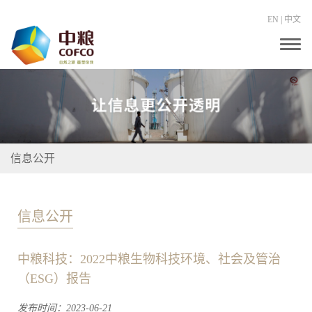
EN
|
中文
T
o
g
g
l
e
n
a
v
i
信息公开
g
a
t
i
o
信息公开
n
中粮科技：2022中粮生物科技环境、社会及管治
（ESG）报告
发布时间：2023-06-21