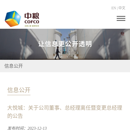
EN
|
中文
T
o
g
g
l
e
n
a
v
i
信息公开
g
a
t
i
o
信息公开
n
大悦城：关于公司董事、总经理离任暨变更总经理
的公告
发布时间：2023-12-13