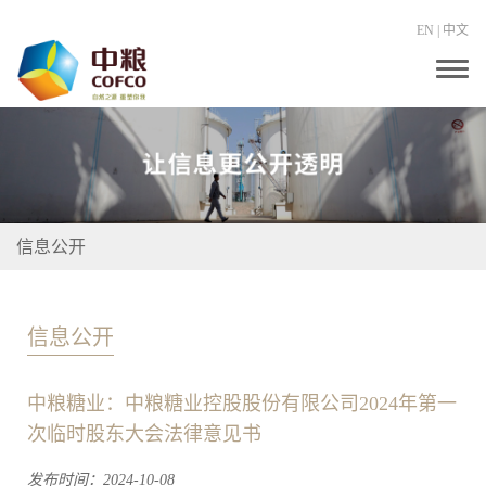
EN
|
中文
T
o
g
g
l
e
n
a
v
i
信息公开
g
a
t
i
o
信息公开
n
中粮糖业：中粮糖业控股股份有限公司2024年第一
次临时股东大会法律意见书
发布时间：2024-10-08