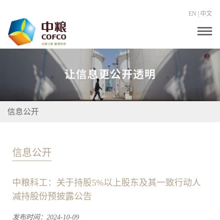
EN
|
中文
T
o
g
g
l
e
n
a
v
i
信息公开
g
a
t
i
o
信息公开
n
中粮科工：关于持股5%以上股东及其一致行动人
减持股份预披露公告
发布时间：2024-10-09