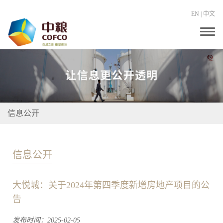
EN
|
中文
T
o
g
g
l
e
n
a
v
i
信息公开
g
a
t
i
o
信息公开
n
大悦城：关于2024年第四季度新增房地产项目的公
告
发布时间：2025-02-05