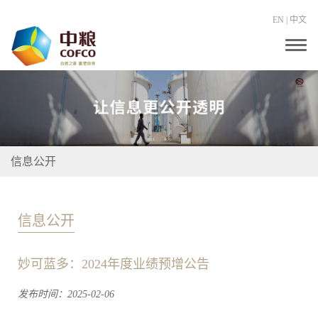
EN
|
中文
T
o
g
g
l
e
n
a
v
i
信息公开
g
a
t
i
o
信息公开
n
妙可蓝多：2024年度业绩预增公告
发布时间：2025-02-06