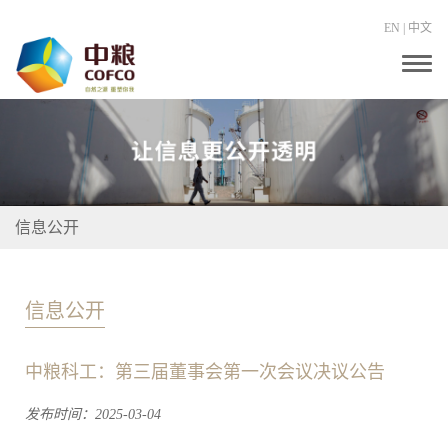
EN
|
中文
T
o
g
g
l
e
n
a
v
i
信息公开
g
a
t
i
o
信息公开
n
中粮科工：第三届董事会第一次会议决议公告
发布时间：2025-03-04