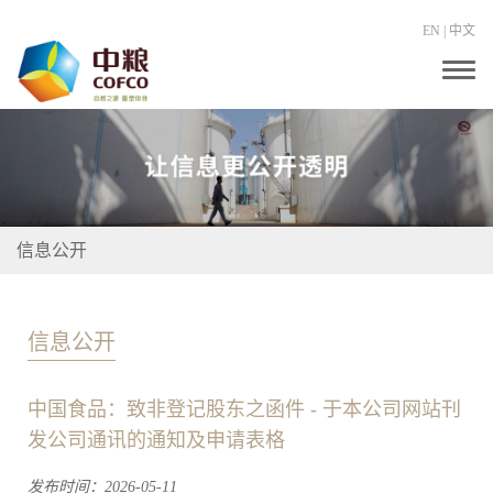
EN
|
中文
T
o
g
g
l
e
n
a
v
i
信息公开
g
a
t
i
o
信息公开
n
中国食品：致非登记股东之函件 - 于本公司网站刊
发公司通讯的通知及申请表格
发布时间：2026-05-11