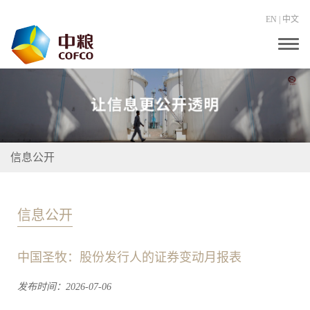
EN
|
中文
T
o
g
g
l
e
n
a
v
i
信息公开
g
a
t
i
o
信息公开
n
中国圣牧：股份发行人的证券变动月报表
发布时间：2026-07-06