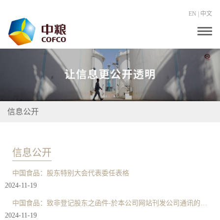
EN
|
中文
T
o
g
g
l
e
n
a
v
i
信息公开
g
a
t
i
o
信息公开
n
中国食品：股东特别大会代表委任表格
2024-11-19
中国食品：致非登记股东之函件-於本公司网站刊发公司通讯的通知及申请表格
2024-11-19