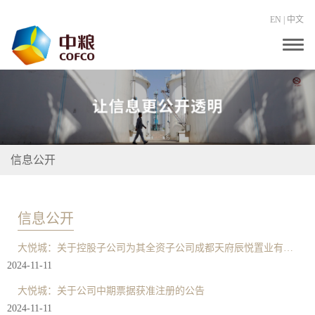
EN
|
中文
T
o
g
g
l
e
n
a
v
i
信息公开
g
a
t
i
o
信息公开
n
大悦城：关于控股子公司为其全资子公司成都天府辰悦置业有限公司提供担保的公告
2024-11-11
大悦城：关于公司中期票据获准注册的公告
2024-11-11