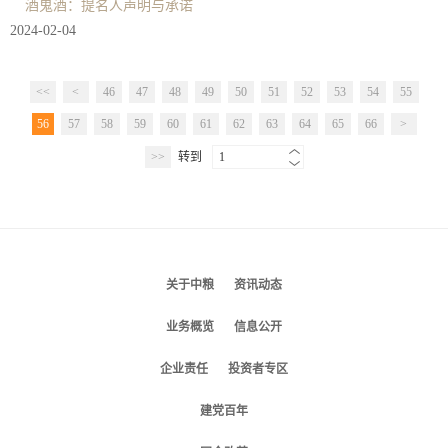
酒鬼酒：提名人声明与承诺
2024-02-04
<<
<
46
47
48
49
50
51
52
53
54
55
56
57
58
59
60
61
62
63
64
65
66
>
>>
转到
1
关于中粮
资讯动态
业务概览
信息公开
企业责任
投资者专区
建党百年