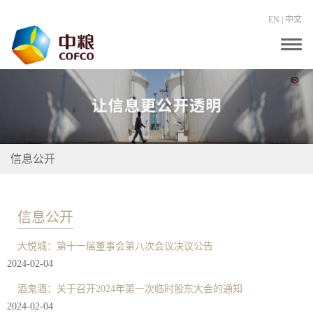
EN
|
中文
T
o
g
g
l
e
n
a
v
i
信息公开
g
a
t
i
o
信息公开
n
大悦城：第十一届董事会第八次会议决议公告
2024-02-04
酒鬼酒：关于召开2024年第一次临时股东大会的通知
2024-02-04