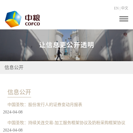
EN
|
中文
T
o
g
g
l
e
n
a
v
i
信息公开
g
a
t
i
o
信息公开
n
中国圣牧：股份发行人的证券变动月报表
2024-04-08
中国圣牧：持续关连交易-加工服务框架协议及奶粉采购框架协议
2024-04-08