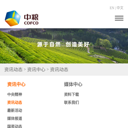
EN
|
中文
T
o
g
g
l
e
n
a
v
i
g
资讯动态
资讯中心
资讯动态
>
>
a
t
i
资讯中心
媒体中心
o
n
中央精神
资料下载
资讯动态
联系我们
最新活动
媒体报道
国资动态