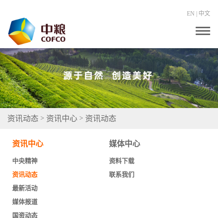
EN
|
中文
T
o
g
g
l
e
n
a
v
i
g
资讯动态
资讯中心
资讯动态
>
>
a
t
i
资讯中心
媒体中心
o
n
中央精神
资料下载
资讯动态
联系我们
最新活动
媒体报道
国资动态