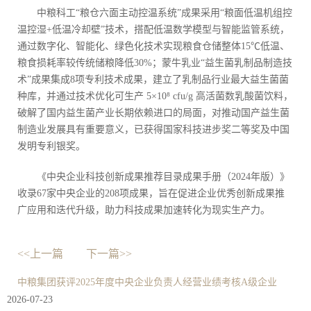
中粮科工“粮仓六面主动控温系统”成果采用“粮面低温机组控
温控湿+低温冷却壁”技术，搭配低温数学模型与智能监管系统，
通过数字化、智能化、绿色化技术实现粮食仓储整体15℃低温、
粮食损耗率较传统储粮降低30%；蒙牛乳业“益生菌乳制品制造技
术”成果集成8项专利技术成果，建立了乳制品行业最大益生菌菌
种库，并通过技术优化可生产 5×10⁸ cfu/g 高活菌数乳酸菌饮料，
破解了国内益生菌产业长期依赖进口的局面，对推动国产益生菌
制造业发展具有重要意义，已获得国家科技进步奖二等奖及中国
发明专利银奖。
《中央企业科技创新成果推荐目录成果手册（2024年版）》
收录67家中央企业的208项成果，旨在促进企业优秀创新成果推
广应用和迭代升级，助力科技成果加速转化为现实生产力。
<<上一篇
下一篇>>
中粮集团获评2025年度中央企业负责人经营业绩考核A级企业
2026-07-23