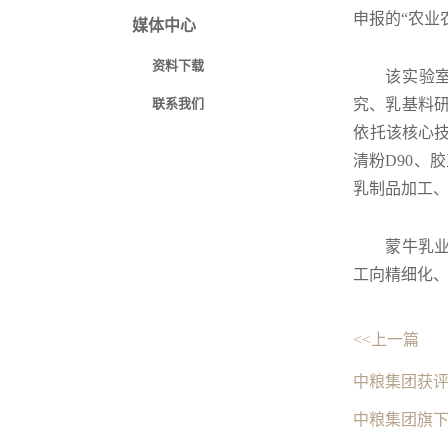
申报的“农业
媒体中心
资料下载
该实验
联系我们
究、乳基料研
依托该核心
清粉D90、
乳制品加工
蒙牛乳
工向精细化
<<上一篇
中粮集团获评
中粮集团旗