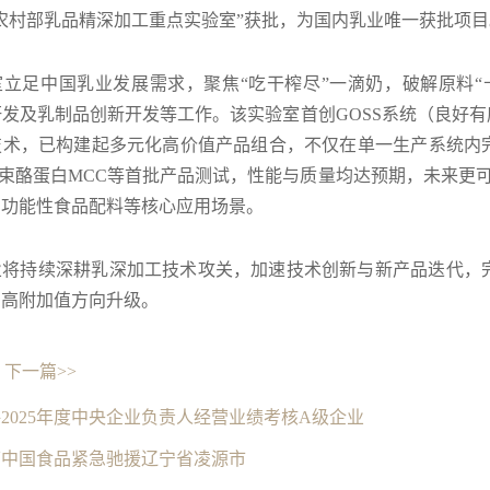
农村部乳品精深加工重点实验室”获批，为国内乳业唯一获批项目
室立足中国乳业发展需求，聚焦“吃干榨尽”一滴奶，破解原料“
发及乳制品创新开发等工作。该实验室首创GOSS系统（良好有
技术，已构建起多元化高价值产品组合，不仅在单一生产系统内
胶束酪蛋白MCC等首批产品测试，性能与质量均达预期，未来更
、功能性食品配料等核心应用场景。
业将持续深耕乳深加工技术攻关，加速技术创新与新产品迭代，
、高附加值方向升级。
下一篇>>
2025年度中央企业负责人经营业绩考核A级企业
下中国食品紧急驰援辽宁省凌源市