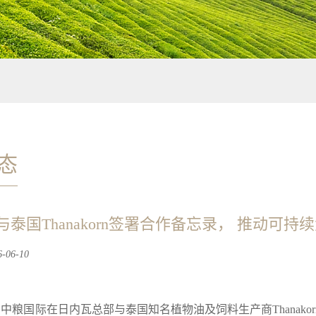
态
泰国Thanakorn签署合作备忘录， 推动可持
06-10
中粮国际在日内瓦总部与泰国知名植物油及饲料生产商Thanakorn Vege