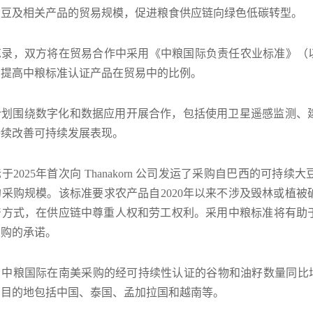
大豆及相关产品的贸易规模，促进粮食供应链向绿色低碳转型。
忘录，双方将在贸易合作中采用《中粮国际负责任农业标准》（以
步提高中粮标准认证产品在贸易中的比例。
计划围绕数字化和数据应用开展合作，包括使用卫星遥感监测、
持续改善可持续发展表现。
于2025年首次向 Thanakorn 公司发运了采购自巴西的可
采购规模。该标准要求农产品自2020年以来不涉及毁林或植
产方式，在供应链中尊重人权和劳工权利。采用中粮标准将有助
采购的承诺。
年，中粮国际在南美采购的经可持续性认证的谷物和油籽数量同比
售目的地包括中国、泰国、孟加拉国和越南等。