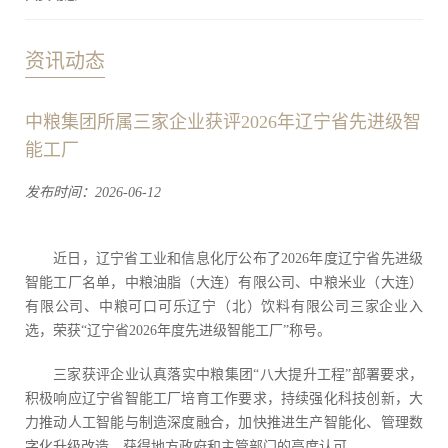
资讯动态
中粮集团所属三家企业获评2026年辽宁省先进级智
能工厂
发布时间：2026-06-12
近日，辽宁省工业和信息化厅公布了2026年度辽宁省先进级
智能工厂名单，中粮油脂（大连）有限公司、中粮米业（大连）
有限公司、中粮可口可乐辽宁（北）饮料有限公司三家企业入
选，荣获“辽宁省2026年度先进级智能工厂”称号。
三家获评企业认真落实中粮集团“八大提升工程”部署要求，
积极响应辽宁省智能工厂培育工作要求，持续强化科技创新，大
力推动人工智能与制造深度融合，加快推进生产智能化、管理数
字化升级改造，获得地方政府和主管部门的高度认可。