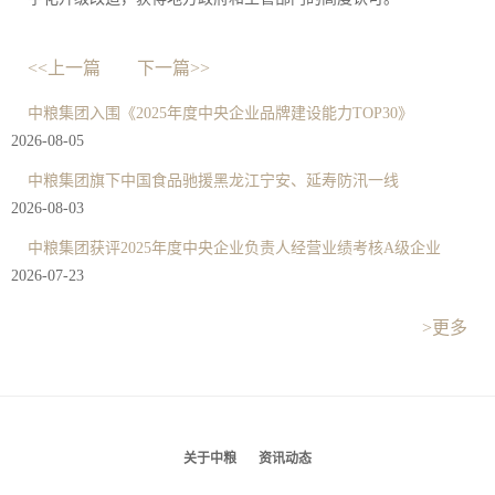
<<上一篇
下一篇>>
中粮集团入围《2025年度中央企业品牌建设能力TOP30》
2026-08-05
中粮集团旗下中国食品驰援黑龙江宁安、延寿防汛一线
2026-08-03
中粮集团获评2025年度中央企业负责人经营业绩考核A级企业
2026-07-23
>更多
关于中粮
资讯动态