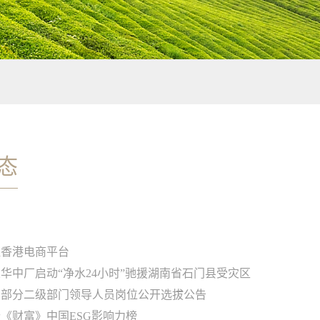
态
驻香港电商平台
华中厂启动“净水24小时”驰援湖南省石门县受灾区
部部分二级部门领导人员岗位公开选拔公告
《财富》中国ESG影响力榜