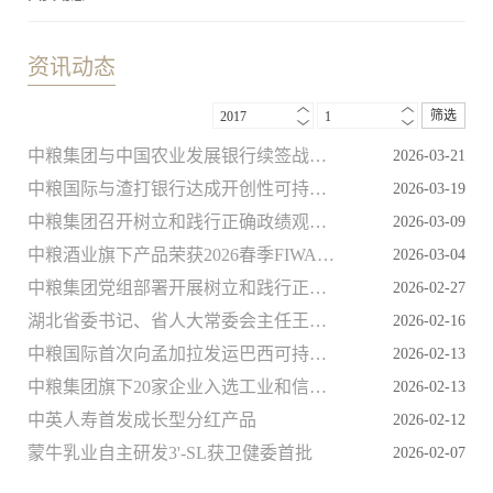
资讯动态
筛选
2017
1
中粮集团与中国农业发展银行续签战略合作框架协议
2026-03-21
中粮国际与渣打银行达成开创性可持续发展贷款
2026-03-19
中粮集团召开树立和践行正确政绩观学习教育第一次读书班暨党组理论学习中心组学习研讨会
2026-03-09
中粮酒业旗下产品荣获2026春季FIWA大奖赛多项荣誉
2026-03-04
中粮集团党组部署开展树立和践行正确政绩观学习教育工作
2026-02-27
湖北省委书记、省人大常委会主任王忠林视察武汉新春庙会中粮全品类产品展位
2026-02-16
中粮国际首次向孟加拉发运巴西可持续大豆
2026-02-13
中粮集团旗下20家企业入选工业和信息化部2025年绿色工厂、绿色工业园区名单
2026-02-13
中英人寿首发成长型分红产品
2026-02-12
蒙牛乳业自主研发3'-SL获卫健委首批
2026-02-07