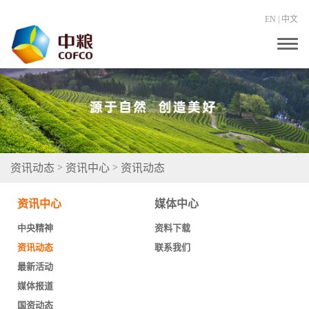
EN
|
中文
T
o
g
g
l
e
n
a
v
i
g
资讯动态
资讯中心
资讯动态
>
>
a
t
i
资讯中心
媒体中心
o
n
中央精神
资料下载
资讯动态
联系我们
最新活动
媒体报道
国资动态