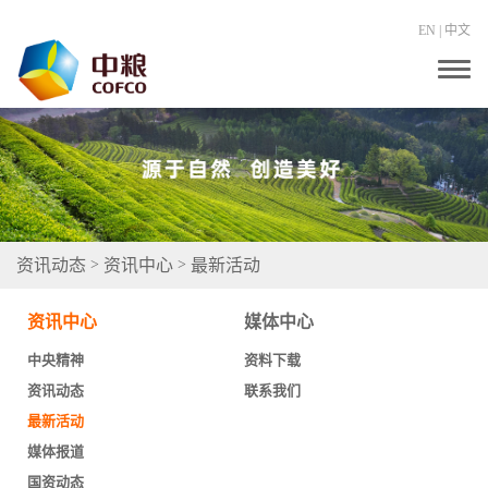
EN
|
中文
T
o
g
g
l
e
n
a
v
i
g
资讯动态
资讯中心
最新活动
>
>
a
t
i
资讯中心
媒体中心
o
n
中央精神
资料下载
资讯动态
联系我们
最新活动
媒体报道
国资动态