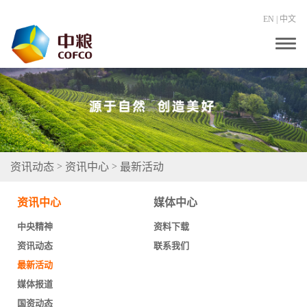
EN
|
中文
T
o
g
g
l
e
n
a
v
i
g
资讯动态
资讯中心
最新活动
>
>
a
t
i
资讯中心
媒体中心
o
n
中央精神
资料下载
资讯动态
联系我们
最新活动
媒体报道
国资动态