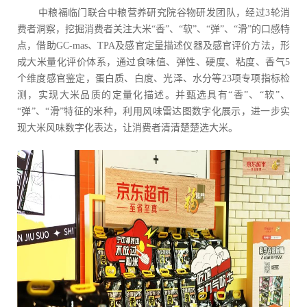
中粮福临门联合中粮营养研究院谷物研发团队，经过3轮消
费者洞察，挖掘消费者关注大米“香”、“软”、“弹”、“滑”的口感特
点，借助GC-mas、TPA及感官定量描述仪器及感官评价方法，形
成大米量化评价体系，通过食味值、弹性、硬度、粘度、香气5
个维度感官鉴定，蛋白质、白度、光泽、水分等23项专项指标检
测，实现大米品质的定量化描述。并甄选具有“香”、“软”、
“弹”、“滑”特征的米种，利用风味雷达图数字化展示，进一步实
现大米风味数字化表达，让消费者清清楚楚选大米。