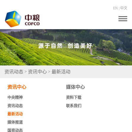
EN
|
中文
T
o
g
g
l
e
n
a
v
i
g
资讯动态
资讯中心
最新活动
>
>
a
t
i
资讯中心
媒体中心
o
n
中央精神
资料下载
资讯动态
联系我们
最新活动
媒体报道
国资动态