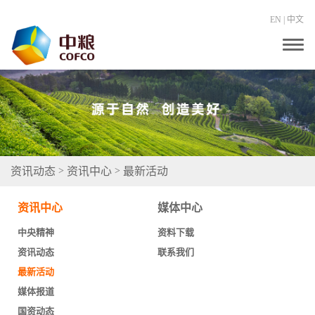
EN
|
中文
T
o
g
g
l
e
n
a
v
i
g
资讯动态
资讯中心
最新活动
>
>
a
t
i
资讯中心
媒体中心
o
n
中央精神
资料下载
资讯动态
联系我们
最新活动
媒体报道
国资动态