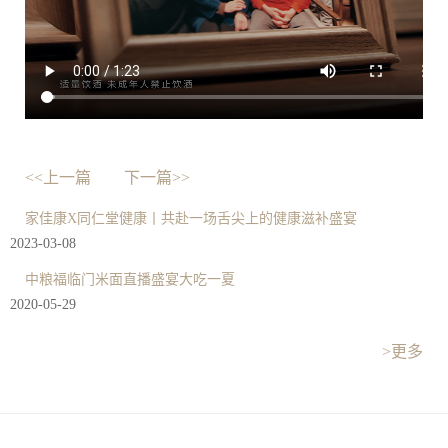
<<上一篇
下一篇>>
家佳康X同仁堂健康丨共赴一场舌尖上的健康滋补盛宴
2023-03-08
中粮福临门米面直播盛宴大吃一夏
2020-05-29
>更多