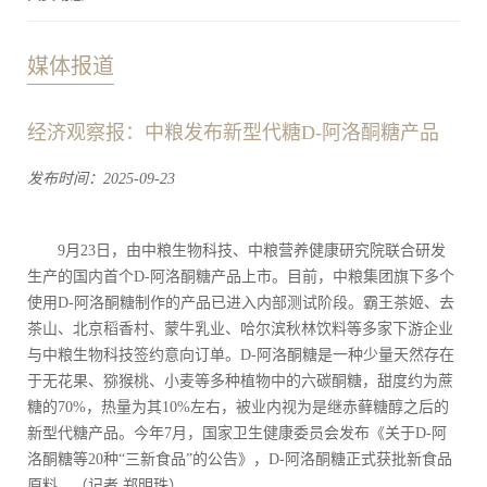
媒体报道
经济观察报：中粮发布新型代糖D-阿洛酮糖产品
发布时间：2025-09-23
9月23日，由中粮生物科技、中粮营养健康研究院联合研发
生产的国内首个D-阿洛酮糖产品上市。目前，中粮集团旗下多个
使用D-阿洛酮糖制作的产品已进入内部测试阶段。霸王茶姬、去
茶山、北京稻香村、蒙牛乳业、哈尔滨秋林饮料等多家下游企业
与中粮生物科技签约意向订单。D-阿洛酮糖是一种少量天然存在
于无花果、猕猴桃、小麦等多种植物中的六碳酮糖，甜度约为蔗
糖的70%，热量为其10%左右，被业内视为是继赤藓糖醇之后的
新型代糖产品。今年7月，国家卫生健康委员会发布《关于D-阿
洛酮糖等20种“三新食品”的公告》，D-阿洛酮糖正式获批新食品
原料。（记者 郑明珠）