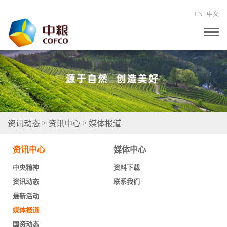
EN
|
中文
T
o
g
g
l
e
n
a
v
i
g
资讯动态
资讯中心
媒体报道
>
>
a
t
i
资讯中心
媒体中心
o
n
中央精神
资料下载
资讯动态
联系我们
最新活动
媒体报道
国资动态