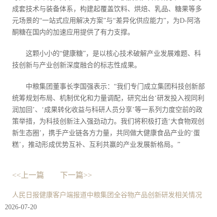
成套技术与装备体系，构建起覆盖饮料、烘焙、乳品、糖果等多
元场景的“一站式应用解决方案”与“差异化供应能力”，为D-阿洛
酮糖在国内的加速应用提供了有力支撑。
这颗小小的“健康糖”，是以核心技术破解产业发展难题、科
技创新与产业创新深度融合的标志性成果。
中粮集团董事长李国强表示：“我们专门成立集团科技创新部
统筹规划布局、机制优化和力量调配，研究出台‘研发投入视同利
润加回’、‘成果转化收益与科研人员分享’等一系列力度空前的政
策举措，为科技创新注入强劲动力。我们将积极打造‘大食物观创
新生态圈’，携手产业链各方力量，共同做大健康食品产业的‘蛋
糕’，推动形成优势互补、互利共赢的产业发展新格局。”
<<上一篇
下一篇>>
人民日报健康客户端报道中粮集团全谷物产品创新研发相关情况
2026-07-20