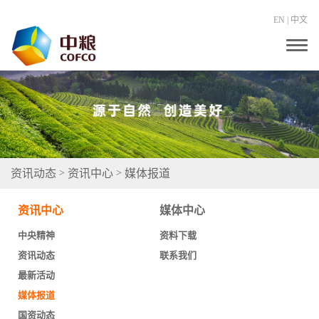
EN
|
中文
T
o
g
g
l
e
n
a
v
i
g
资讯动态
资讯中心
媒体报道
>
>
a
t
i
资讯中心
媒体中心
o
n
中央精神
资料下载
资讯动态
联系我们
最新活动
媒体报道
国资动态