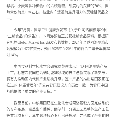
猴桃、小麦等多种植物中的六碳酮糖，甜度约为蔗糖的70%，但
热量仅为其10%左右，被业内广泛视为最具潜力的蔗糖替代品之
一。
今年7月份，国家卫生健康委发布《关于D-阿洛酮糖等20种
“三新食品”的公告》，D-阿洛酮糖正式获批新食品原料。根据研
究机构Global Market Insight发布的数据，2024年全球阿洛酮糖市
场规模为1.477亿美元，预计2025年至2034年的复合年增长率将超
过14%。
中国食品科学技术学会研究员黄建表示：“D-阿洛酮糖产品
上市，标志着我国在高端功能糖领域的自主创新实现了新突破，
将有力推动国内代糖产业结构升级。这一产品的推出与国家正在
推进的‘体重管理年’等公共健康倡议方向高度一致，为健康中国
战略提供了重要的产业支撑。”
截至目前，中粮集团已在生物法合成阿洛酮糖方面完成系统
的专利布局，涵盖生产菌种、酶制剂、分离工艺及整体生产工艺
等共17项专利，其中10项核心专利已获授权，并形成了产业化的