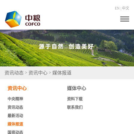
EN
|
中文
T
o
g
g
l
e
n
a
v
i
g
资讯动态
资讯中心
媒体报道
>
>
a
t
i
资讯中心
媒体中心
o
n
中央精神
资料下载
资讯动态
联系我们
最新活动
媒体报道
国资动态