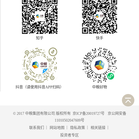
快手
知乎
抖音（请使用抖音APP扫码）
中粮好物
© 2017 中粮集团有限公司 版权所有
京ICP备20019727号
京公网安备
11010502047609号
|
|
|
|
联系我们
网站地图
隐私政策
相关链接
投资者专区