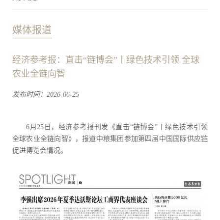
媒体报道
经济参考报：直击“链博会”丨绿色技术引领 全球
农业全链向智
发布时间：2026-06-25
6月25日，经济参考报刊发《直击“链博会”丨绿色技术引领
全球农业全链向智》，报道中粮集团参加第四届中国国际供应链
促进博览会情况。