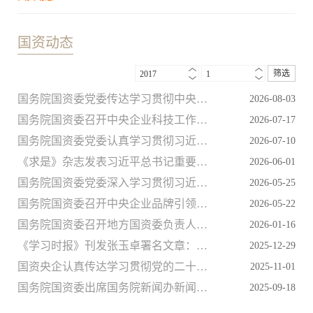
国资动态
筛选
2017
1
国务院国资委党委传达学习贯彻中央政治局会议精神和习近平总书记近期重要讲话精神
2026-08-03
国务院国资委召开中央企业科技工作者代表座谈会 深入学习贯彻习近平总书记重要讲话精神 在推进高水平科技自立自强中冲锋在前担当主力
2026-07-17
国务院国资委党委认真学习贯彻习近平总书记在庆祝中国共产党成立105周年大会上的重要讲话精神 坚定信心接续奋斗 为强国建设民族复兴伟业贡献国资央企更大力量
2026-07-10
《求是》杂志发表习近平总书记重要文章《前瞻布局和发展未来产业》
2026-06-01
国务院国资委党委深入学习贯彻习近平总书记关于“十五五”规划的重要论述精神 研究审议《中央企业“十五五”发展规划纲要》
2026-05-25
国务院国资委召开中央企业品牌引领行动总结暨品牌价值提升行动部署会
2026-05-22
国务院国资委召开地方国资委负责人会议 聚焦主责主业立足实体经济 坚定不移做强做优做大国有企业和国有资本
2026-01-16
《学习时报》刊发张玉卓署名文章：坚定不移做强做优做大国有企业和国有资本
2025-12-29
国资央企认真传达学习贯彻党的二十届四中全会精神 坚定不移做强做优做大国有企业和国有资本 为基本实现社会主义现代化贡献更大力量
2025-11-01
国务院国资委出席国务院新闻办新闻发布会 介绍砥砺奋进“十四五”中央企业高质量发展情况并答记者问
2025-09-18