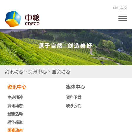
EN
|
中文
T
o
g
g
l
e
n
a
v
i
g
资讯动态
资讯中心
国资动态
>
>
a
t
i
资讯中心
媒体中心
o
n
中央精神
资料下载
资讯动态
联系我们
最新活动
媒体报道
国资动态