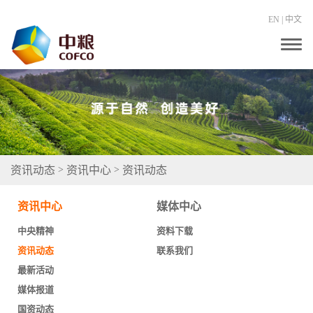
EN
|
中文
T
o
g
g
l
e
n
a
v
i
g
资讯动态
资讯中心
资讯动态
>
>
a
t
i
资讯中心
媒体中心
o
n
中央精神
资料下载
资讯动态
联系我们
最新活动
媒体报道
国资动态