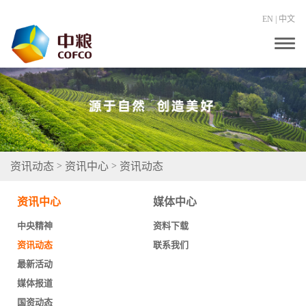
EN
|
中文
T
o
g
g
l
e
n
a
v
i
g
资讯动态
资讯中心
资讯动态
>
>
a
t
i
资讯中心
媒体中心
o
n
中央精神
资料下载
资讯动态
联系我们
最新活动
媒体报道
国资动态