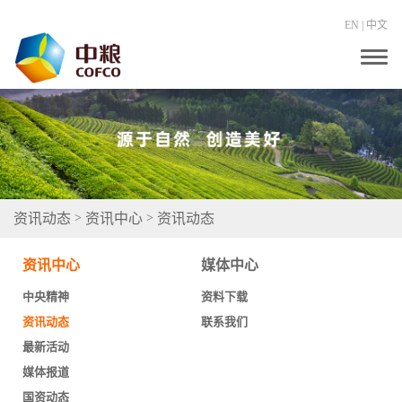
EN
|
中文
T
o
g
g
l
e
n
a
v
i
g
资讯动态
资讯中心
资讯动态
>
>
a
t
i
资讯中心
媒体中心
o
n
中央精神
资料下载
资讯动态
联系我们
最新活动
媒体报道
国资动态