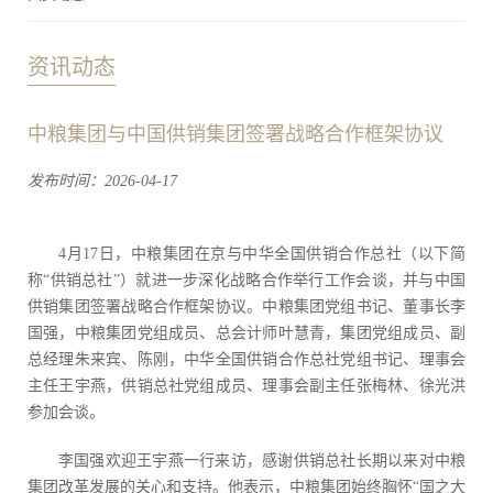
资讯动态
中粮集团与中国供销集团签署战略合作框架协议
发布时间：2026-04-17
4月17日，中粮集团在京与中华全国供销合作总社（以下简
称“供销总社”）就进一步深化战略合作举行工作会谈，并与中国
供销集团签署战略合作框架协议。中粮集团党组书记、董事长李
国强，中粮集团党组成员、总会计师叶慧青，集团党组成员、副
总经理朱来宾、陈刚，中华全国供销合作总社党组书记、理事会
主任王宇燕，供销总社党组成员、理事会副主任张梅林、徐光洪
参加会谈。
李国强欢迎王宇燕一行来访，感谢供销总社长期以来对中粮
集团改革发展的关心和支持。他表示，中粮集团始终胸怀“国之大