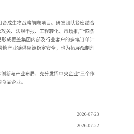
。
团合成生物战略前瞻项目。研发团队紧密结合
攻关、法规申报、工程转化、市场推广“四条
已形成覆盖集团内部及行业客户的多笔订单计
粉糖产业链供应链稳定安全，也为拓展酶制剂
创新与产业布局，充分发挥中央企业“三个作
粮食品企业。
2026-07-23
2026-07-22