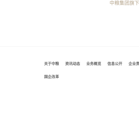
中粮集团旗
关于中粮
资讯动态
业务概览
信息公开
企业
国企改革