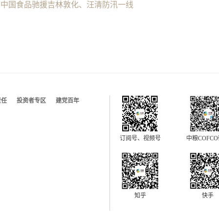
下中国食品驰援吉林敦化、汪清防汛一线
责任
投资者专区
建党百年
订阅号、视频号
中粮COFC
快手
知乎