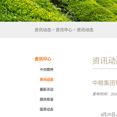
>
>
资讯动态
资讯中心
资讯动态
资讯动
资讯中心
中央精神
资讯动态
中粮集团
最新活动
发布时间：2026-
媒体报道
国资动态
4月29