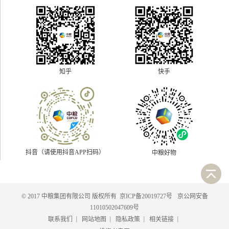
快手
知乎
抖音（请使用抖音APP扫码）
中粮好物
© 2017 中粮集团有限公司 版权所有
京ICP备20019727号
京公网安备
11010502047609号
|
|
|
|
联系我们
网站地图
隐私政策
相关链接