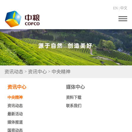
EN
|
中文
T
o
g
g
l
e
n
a
v
i
g
资讯动态
资讯中心
中央精神
>
>
a
t
i
资讯中心
媒体中心
o
n
中央精神
资料下载
资讯动态
联系我们
最新活动
媒体报道
国资动态