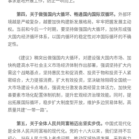
事求是地开展工作，防止一哄而上。
第四，关于做强国内大循环、畅通国内国际双循环。
外部环
境越是严峻复杂，越要加快构建新发展格局，牢牢把握发展主动
权。当前和今后一个时期，要坚持做强国内大循环，加快形成强
大国内经济循环体系，以国内循环的稳定性对冲国际循环的不确
定性。
《建议》稿突出做强国内大循环，对建设强大国内市场、加
快构建高水平社会主义市场经济体制作出部署，强调坚持扩大内
需这个战略基点，坚持惠民生和促消费、投资于物和投资于人紧
密结合，大力提振消费，扩大有效投资，坚决破除阻碍全国统一
大市场建设卡点堵点，强调充分激发各类经营主体活力，加快完
善要素市场化配置体制机制，提升宏观经济治理效能。同时，提
出拓展国际循环，稳步扩大制度型开放，维护多边贸易体制，高
质量共建“一带一路”。
第五，关于全体人民共同富裕迈出坚实步伐。
中国式现代化
是全体人民共同富裕的现代化。党的十八大以来，我们坚持不忘
初心，站在人民立场上考虑问题，推动区域协调发展，采取有力