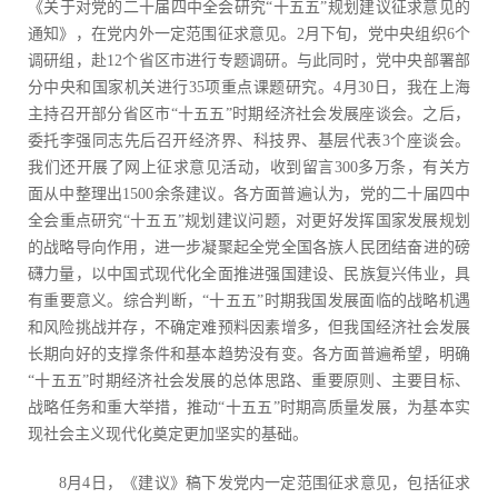
《关于对党的二十届四中全会研究“十五五”规划建议征求意见的
通知》，在党内外一定范围征求意见。2月下旬，党中央组织6个
调研组，赴12个省区市进行专题调研。与此同时，党中央部署部
分中央和国家机关进行35项重点课题研究。4月30日，我在上海
主持召开部分省区市“十五五”时期经济社会发展座谈会。之后，
委托李强同志先后召开经济界、科技界、基层代表3个座谈会。
我们还开展了网上征求意见活动，收到留言300多万条，有关方
面从中整理出1500余条建议。各方面普遍认为，党的二十届四中
全会重点研究“十五五”规划建议问题，对更好发挥国家发展规划
的战略导向作用，进一步凝聚起全党全国各族人民团结奋进的磅
礴力量，以中国式现代化全面推进强国建设、民族复兴伟业，具
有重要意义。综合判断，“十五五”时期我国发展面临的战略机遇
和风险挑战并存，不确定难预料因素增多，但我国经济社会发展
长期向好的支撑条件和基本趋势没有变。各方面普遍希望，明确
“十五五”时期经济社会发展的总体思路、重要原则、主要目标、
战略任务和重大举措，推动“十五五”时期高质量发展，为基本实
现社会主义现代化奠定更加坚实的基础。
8月4日，《建议》稿下发党内一定范围征求意见，包括征求