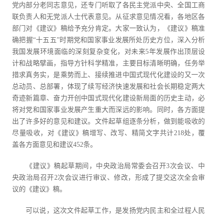
党内部分老同志意见，还专门听取了各民主党派中央、全国工商
联负责人和无党派人士代表意见。从征求意见情况看，各地区各
部门对《建议》稿给予充分肯定。大家一致认为，《建议》稿准
确把握“十五五”时期党和国家事业发展所处历史方位，深入分析
我国发展环境面临的深刻复杂变化，对未来5年发展作出顶层设
计和战略擘画，指导方针科学精准，主要目标清晰明确，任务举
措求真务实，是乘势而上、接续推进中国式现代化建设的又一次
总动员、总部署，体现了续写经济快速发展和社会长期稳定两大
奇迹新篇章、奋力开创中国式现代化建设新局面的历史主动，必
将对党和国家事业发展产生重大而深远的影响。同时，各方面提
出了许多好的意见和建议。文件起草组逐条分析，做到能吸收的
尽量吸收，对《建议》稿增写、改写、精简文字共计218处，覆
盖各方面意见和建议452条。
《建议》稿起草期间，中央政治局常委会召开3次会议、中
央政治局召开2次会议进行审议、修改，形成了提交这次全会审
议的《建议》稿。
可以说，这次文件起草工作，是发扬党内民主和全过程人民