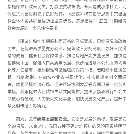
措施保障和改善民生，打赢脱贫攻坚战，全面建成小康社会，为
促进共同富裕创造了良好条件。《建议》稿在指导思想中突出强
调全体人民共同富裕迈出坚实步伐，这是指导“十五五”时期经济
社会发展的一个总体性要求。
《建议》稿牢牢把握共同富裕的目标要求，围绕保障和改善
民生，在促进高质量充分就业、完善收入分配制度、办好人民满
意的教育、健全社会保障体系、推动房地产高质量发展、加快建
设健康中国、促进人口高质量发展、稳步推进基本公共服务均等
化等方面部署一批均衡性可及性强的政策举措。着眼缩小区域差
距、城乡差别，在加快农业农村现代化、扎实推进乡村全面振
兴，优化区域经济布局、促进区域协调发展等方面部署一批务实
举措。着眼促进人民精神生活共同富裕，提出弘扬和践行社会主
义核心价值观，大力繁荣文化事业，加快发展文化产业，提升中
华文明传播力影响力。
第六，关于统筹发展和安全。
安全是发展的前提，发展是安
全的保障。未来5年，我国各种不确定难预料的风险因素将明显
增多，统筹发展和安全任务更加艰巨。《建议》稿围绕推进国家