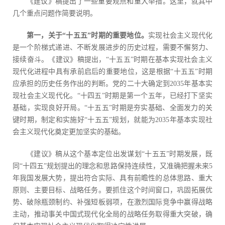
《建议》稿提出了一些重要观点和重大举措。这里，就其中
几个重点问题作简要说明。
第一，关于“十五五”时期的重要地位。
实现社会主义现代化
是一个阶梯式递进、不断发展进步的历史过程，需要不懈努力、
接续奋斗。《建议》稿提出，“十五五”时期在基本实现社会主义
现代化进程中具有承前启后的重要地位，这是根据“十五五”时期
应承担的历史任务作出的判断。党的二十大确定到2035年基本实
现社会主义现代化。“十四五”时期是第一个五年，已经打下坚实
基础，实现良好开局。“十五五”时期是夯实基础、全面发力的关
键时期，制定和实施好“十五五”规划，就能为2035年基本实现社
会主义现代化奠定更加坚实的基础。
《建议》稿从这个基本定位出发谋划“十五五”时期发展，既
同“十四五”规划提出的理念和思路保持连续性，又准确把握未来5
年我国发展大势，提出符合实际、具有前瞻性的总体思路、重大
原则、主要目标、战略任务。要抓住这个时间窗口，巩固拓展优
势、破除瓶颈制约、补强短板弱项，在激烈国际竞争中赢得战略
主动，推动事关中国式现代化全局的战略任务取得重大突破，确