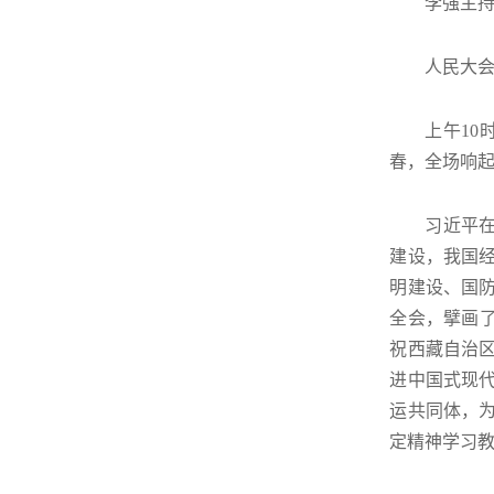
李强主
人民大会
上午1
春，全场响
习近平
建设，我国
明建设、国
全会，擘画了
祝西藏自治区
进中国式现
运共同体，
定精神学习