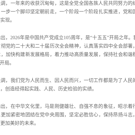
强调，一年来的收获沉甸甸，这是全党全国各族人民共同努力的
，一步一个脚印坚定朝前走，一个阶段一个阶段扎实推进，党和
能实现。
出，2026年是中国共产党成立105周年，是“十五五”开局之
贯彻党的二十大和二十届历次全会精神，认真落实四中全会部署
念，加快构建新发展格局，着力推动高质量发展，保持社会和谐
好开局。
强调，我们党为人民而生、因人民而兴，一切工作都是为了人民
观，创造经得起实践、人民、历史检验的实绩。
指出，在中华文化里，马是刚健雄壮、自强不息的象征，昭示着
民更加紧密地团结在党中央周围，坚定必胜信心，保持昂扬斗志
创更加美好的未来。