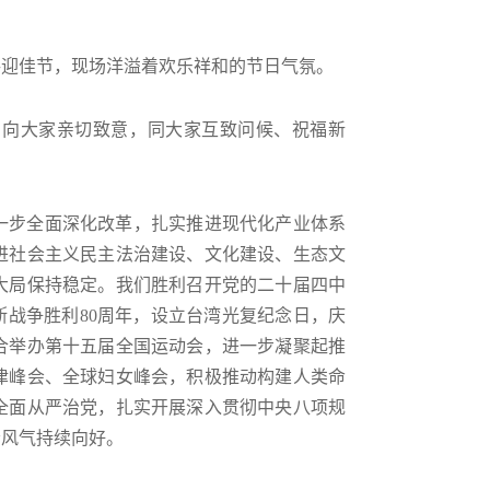
。
共迎佳节，现场洋溢着欢乐祥和的节日气氛。
，向大家亲切致意，同大家互致问候、祝福新
一步全面深化改革，扎实推进现代化产业体系
进社会主义民主法治建设、文化建设、生态文
大局保持稳定。我们胜利召开党的二十届四中
斯战争胜利80周年，设立台湾光复纪念日，庆
联合举办第十五届全国运动会，进一步凝聚起推
津峰会、全球妇女峰会，积极推动构建人类命
全面从严治党，扎实开展深入贯彻中央八项规
会风气持续向好。