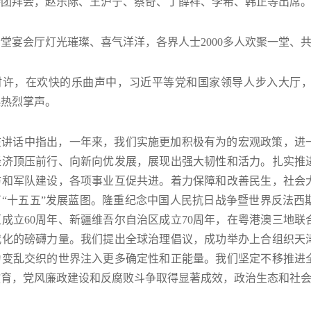
持团拜会，赵乐际、王沪宁、蔡奇、丁薛祥、李希、韩正等出席
堂宴会厅灯光璀璨、喜气洋洋，各界人士2000多人欢聚一堂、
0时许，在欢快的乐曲声中，习近平等党和国家领导人步入大厅
起热烈掌声。
在讲话中指出，一年来，我们实施更加积极有为的宏观政策，进
经济顶压前行、向新向优发展，展现出强大韧性和活力。扎实推
防和军队建设，各项事业互促共进。着力保障和改善民生，社会
“十五五”发展蓝图。隆重纪念中国人民抗日战争暨世界反法西
成立60周年、新疆维吾尔自治区成立70周年，在粤港澳三地
代化的磅礴力量。我们提出全球治理倡议，成功举办上合组织天
为变乱交织的世界注入更多确定性和正能量。我们坚定不移推进
教育，党风廉政建设和反腐败斗争取得显著成效，政治生态和社